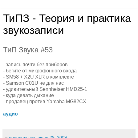
ТиПЗ - Теория и практика
звукозаписи
ТиП Звука #53
- запись почти без приборов
- бегите от микрофонного входа
- SM58 + X2U XLR в комплекте
- Samson C01U не для нас
- удивительный Sennheiser HMD25-1
- куда девать дыхание
- продавец против Yamaha MG82CX
аудио
▹
понедельник, июня 29, 2009