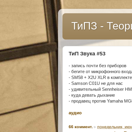
ТиПЗ - Теор
ТиП Звука #53
- запись почти без приборов
- бегите от микрофонного вход
- SM58 + X2U XLR в комплекте
- Samson C01U не для нас
- удивительный Sennheiser H
- куда девать дыхание
- продавец против Yamaha M
аудио
66 коммент.
▹
понедельник, июн