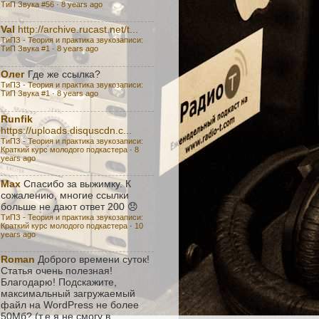
ТиП Звука #56
·
8 years ago
Val
http://archive.rucast.net/t...
ТиПЗ - Теория и практика звукозаписи:
TиП Звука #1
·
8 years ago
Олег
Где же ссылка?
ТиПЗ - Теория и практика звукозаписи:
TиП Звука #1
·
8 years ago
Runfik
https://uploads.disquscdn.c...
ТиПЗ - Теория и практика звукозаписи:
Краткий курс молодого подкастера
·
8
years ago
Max
Спасибо за выжимку. К
сожалению, многие ссылки
больше не дают ответ 200 😞
ТиПЗ - Теория и практика звукозаписи:
Краткий курс молодого подкастера
·
10
years ago
Roman
Доброго времени суток!
Статья очень полезная!
Благодарю! Подскажите,
максимальный загружаемый
файл на WordPress не более
50Мб? (т.е я не смогу в