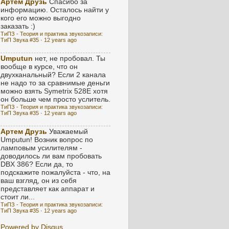
Артем Друзь
Спасибо за
информацию. Осталось найти у
кого его можно выгодно
заказать :)
ТиПЗ - Теория и практика звукозаписи:
ТиП Звука #35
·
12 years ago
Umputun
нет, не пробовал. Ты
вообще в курсе, что он
двухканальный? Если 2 канала
не надо то за сравнимые деньги
можно взять Symetrix 528E хотя
он больше чем просто услитель.
ТиПЗ - Теория и практика звукозаписи:
ТиП Звука #35
·
12 years ago
Артем Друзь
Уважаемый
Umputun! Возник вопрос по
ламповым усилителям -
доводилось ли вам пробовать
DBX 386? Если да, то
подскажите пожалуйста - что, на
ваш взгляд, он из себя
представляет как аппарат и
стоит ли...
ТиПЗ - Теория и практика звукозаписи:
ТиП Звука #35
·
12 years ago
Powered by Disqus