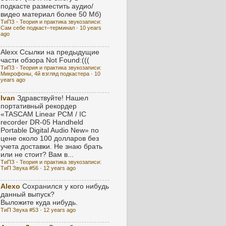
подкасте разместить аудио/
видео материал более 50 Мб)
ТиПЗ - Теория и практика звукозаписи:
Сам себе подкаст–терминал
·
10 years
ago
Alexx
Ссылки на предыдущие
части обзора Not Found:(((
ТиПЗ - Теория и практика звукозаписи:
Микрофоны, 4й взгляд подкастера
·
10
years ago
Ivan
Здравствуйте! Нашел
портативный рекордер
«TASCAM Linear PCM / IC
recorder DR-05 Handheld
Portable Digital Audio New» по
цене около 100 долларов без
учета доставки. Не знаю брать
или не стоит? Вам в...
ТиПЗ - Теория и практика звукозаписи:
ТиП Звука #56
·
12 years ago
Alexo
Сохранился у кого нибудь
данный выпуск?
Выложите куда нибудь.
ТиП Звука #53
·
12 years ago