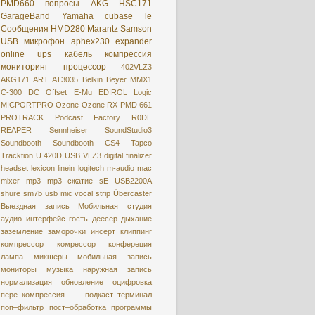
PMD660
вопросы
AKG HSC171
GarageBand
Yamaha
cubase le
Сообщения
HMD280
Marantz
Samson
USB микрофон
aphex230
expander
online
ups
кабель
компрессия
мониторинг
процессор
402VLZ3
AKG171
ART
AT3035
Belkin
Beyer MMX1
C-300
DC Offset
E-Mu
EDIROL
Logic
MICPORTPRO
Ozone
Ozone RX
PMD 661
PROTRACK
Podcast Factory
R0DE
REAPER
Sennheiser
SoundStudio3
Soundbooth
Soundbooth CS4
Tapco
Tracktion
U.420D
USB
VLZ3
digital
finalizer
headset
lexicon
linein
logitech
m-audio
mac
mixer
mp3
mp3 сжатие
sE USB2200A
shure
sm7b
usb mic
vocal strip
Übercaster
Выездная запись
Мобильная студия
аудио интерфейс
гость
деесер
дыхание
заземление
заморочки
инсерт
клиппинг
компрессор
комрессор
конфереция
лампа
микшеры
мобильная запись
мониторы
музыка
наружная запись
нормализация
обновление
оцифровкa
пере–компрессия
подкаст–терминал
поп–фильтр
пост–обработка
программы