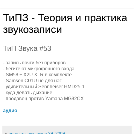
ТиПЗ - Теория и практика
звукозаписи
ТиП Звука #53
- запись почти без приборов
- бегите от микрофонного входа
- SM58 + X2U XLR в комплекте
- Samson C01U не для нас
- удивительный Sennheiser HMD25-1
- куда девать дыхание
- продавец против Yamaha MG82CX
аудио
▹
понедельник, июня 29, 2009