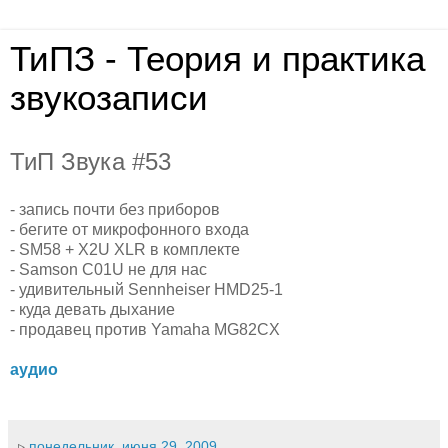
ТиПЗ - Теория и практика
звукозаписи
ТиП Звука #53
- запись почти без приборов
- бегите от микрофонного входа
- SM58 + X2U XLR в комплекте
- Samson C01U не для нас
- удивительный Sennheiser HMD25-1
- куда девать дыхание
- продавец против Yamaha MG82CX
аудио
▹
понедельник, июня 29, 2009