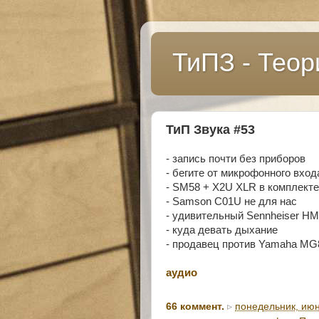
ТиПЗ - Теор
ТиП Звука #53
- запись почти без приборов
- бегите от микрофонного вход
- SM58 + X2U XLR в комплекте
- Samson C01U не для нас
- удивительный Sennheiser H
- куда девать дыхание
- продавец против Yamaha M
аудио
66 коммент.
▹
понедельник, июн