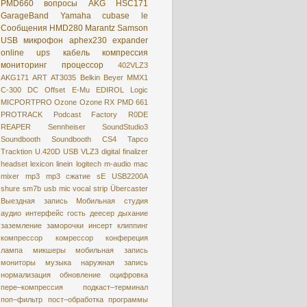
PMD660
вопросы
AKG HSC171
GarageBand
Yamaha
cubase le
Сообщения
HMD280
Marantz
Samson
USB микрофон
aphex230
expander
online
ups
кабель
компрессия
мониторинг
процессор
402VLZ3
AKG171
ART
AT3035
Belkin
Beyer MMX1
C-300
DC Offset
E-Mu
EDIROL
Logic
MICPORTPRO
Ozone
Ozone RX
PMD 661
PROTRACK
Podcast Factory
R0DE
REAPER
Sennheiser
SoundStudio3
Soundbooth
Soundbooth CS4
Tapco
Tracktion
U.420D
USB
VLZ3
digital
finalizer
headset
lexicon
linein
logitech
m-audio
mac
mixer
mp3
mp3 сжатие
sE USB2200A
shure
sm7b
usb mic
vocal strip
Übercaster
Выездная запись
Мобильная студия
аудио интерфейс
гость
деесер
дыхание
заземление
заморочки
инсерт
клиппинг
компрессор
комрессор
конфереция
лампа
микшеры
мобильная запись
мониторы
музыка
наружная запись
нормализация
обновление
оцифровкa
пере–компрессия
подкаст–терминал
поп–фильтр
пост–обработка
программы