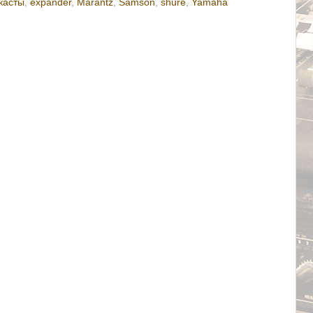
касты
,
expander
,
Marantz
,
Samson
,
shure
,
Yamaha