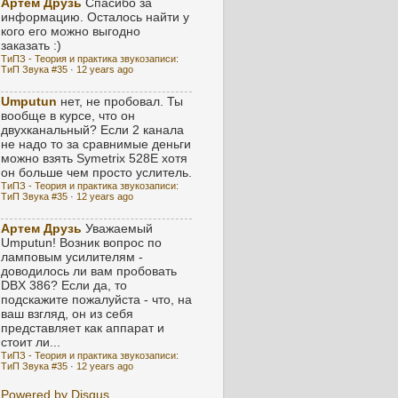
Артем Друзь
Спасибо за
информацию. Осталось найти у
кого его можно выгодно
заказать :)
ТиПЗ - Теория и практика звукозаписи:
ТиП Звука #35
·
12 years ago
Umputun
нет, не пробовал. Ты
вообще в курсе, что он
двухканальный? Если 2 канала
не надо то за сравнимые деньги
можно взять Symetrix 528E хотя
он больше чем просто услитель.
ТиПЗ - Теория и практика звукозаписи:
ТиП Звука #35
·
12 years ago
Артем Друзь
Уважаемый
Umputun! Возник вопрос по
ламповым усилителям -
доводилось ли вам пробовать
DBX 386? Если да, то
подскажите пожалуйста - что, на
ваш взгляд, он из себя
представляет как аппарат и
стоит ли...
ТиПЗ - Теория и практика звукозаписи:
ТиП Звука #35
·
12 years ago
Powered by Disqus