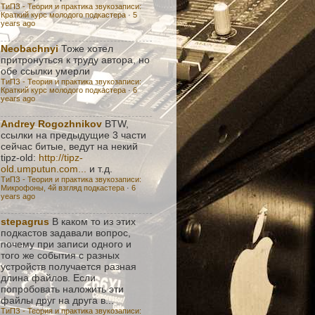
ТиПЗ - Теория и практика звукозаписи:
Краткий курс молодого подкастера
·
5
years ago
Neobachnyi
Тоже хотел
притронуться к труду автора, но
обе ссылки умерли
ТиПЗ - Теория и практика звукозаписи:
Краткий курс молодого подкастера
·
6
years ago
Andrey Rogozhnikov
BTW,
ссылки на предыдущие 3 части
сейчас битые, ведут на некий
tipz-old:
http://tipz-
old.umputun.com...
и т.д.
ТиПЗ - Теория и практика звукозаписи:
Микрофоны, 4й взгляд подкастера
·
6
years ago
stepagrus
В каком то из этих
подкастов задавали вопрос,
почему при записи одного и
того же события с разных
устройств получается разная
длина файлов. Если
попробовать наложить эти
файлы друг на друга в...
ТиПЗ - Теория и практика звукозаписи: