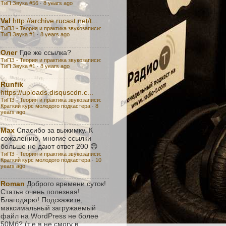
ТиП Звука #56
·
8 years ago
Val
http://archive.rucast.net/t...
ТиПЗ - Теория и практика звукозаписи:
TиП Звука #1
·
8 years ago
Олег
Где же ссылка?
ТиПЗ - Теория и практика звукозаписи:
TиП Звука #1
·
8 years ago
Runfik
https://uploads.disquscdn.c...
ТиПЗ - Теория и практика звукозаписи:
Краткий курс молодого подкастера
·
8
years ago
Max
Спасибо за выжимку. К
сожалению, многие ссылки
больше не дают ответ 200 😞
ТиПЗ - Теория и практика звукозаписи:
Краткий курс молодого подкастера
·
10
years ago
Roman
Доброго времени суток!
Статья очень полезная!
Благодарю! Подскажите,
максимальный загружаемый
файл на WordPress не более
50Мб? (т.е я не смогу в