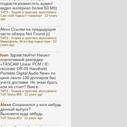
подкасте разместить аудио/
видео материал более 50 Мб)
ТиПЗ - Теория и практика звукозаписи:
Сам себе подкаст–терминал
·
10 years
ago
Alexx
Ссылки на предыдущие
части обзора Not Found:(((
ТиПЗ - Теория и практика звукозаписи:
Микрофоны, 4й взгляд подкастера
·
10
years ago
Ivan
Здравствуйте! Нашел
портативный рекордер
«TASCAM Linear PCM / IC
recorder DR-05 Handheld
Portable Digital Audio New» по
цене около 100 долларов без
учета доставки. Не знаю брать
или не стоит? Вам в...
ТиПЗ - Теория и практика звукозаписи:
ТиП Звука #56
·
12 years ago
Alexo
Сохранился у кого нибудь
данный выпуск?
Выложите куда нибудь.
ТиП Звука #53
·
12 years ago