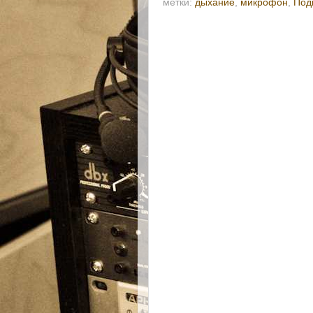
метки:
дыхание
,
микрофон
,
Под