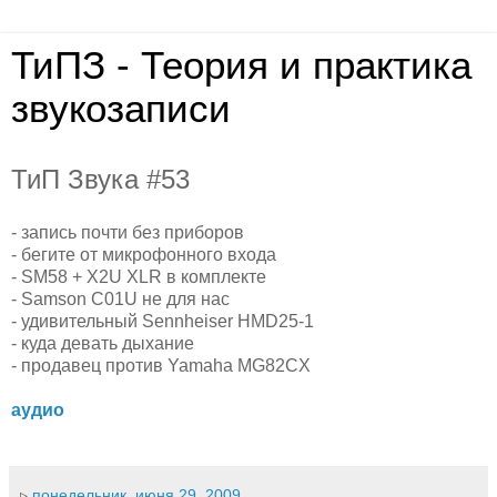
ТиПЗ - Теория и практика
звукозаписи
ТиП Звука #53
- запись почти без приборов
- бегите от микрофонного входа
- SM58 + X2U XLR в комплекте
- Samson C01U не для нас
- удивительный Sennheiser HMD25-1
- куда девать дыхание
- продавец против Yamaha MG82CX
аудио
▹
понедельник, июня 29, 2009