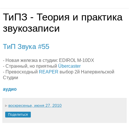
ТиПЗ - Теория и практика
звукозаписи
ТиП Звука #55
- Новая железка в студии: EDIROL M-10DX
- Странный, но приятный
Übercaster
- Превосходный
REAPER
выбор 2й Напервильской
Студии
аудио
▹
воскресенье, июня 27, 2010
Поделиться