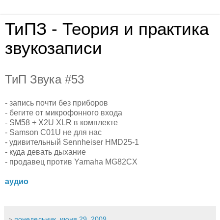
ТиПЗ - Теория и практика
звукозаписи
ТиП Звука #53
- запись почти без приборов
- бегите от микрофонного входа
- SM58 + X2U XLR в комплекте
- Samson C01U не для нас
- удивительный Sennheiser HMD25-1
- куда девать дыхание
- продавец против Yamaha MG82CX
аудио
▹
понедельник, июня 29, 2009