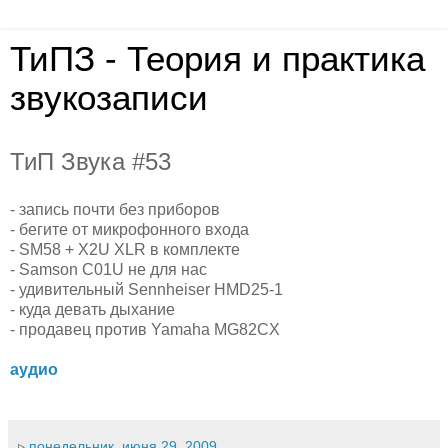
ТиПЗ - Теория и практика
звукозаписи
ТиП Звука #53
- запись почти без приборов
- бегите от микрофонного входа
- SM58 + X2U XLR в комплекте
- Samson C01U не для нас
- удивительный Sennheiser HMD25-1
- куда девать дыхание
- продавец против Yamaha MG82CX
аудио
▹
понедельник, июня 29, 2009