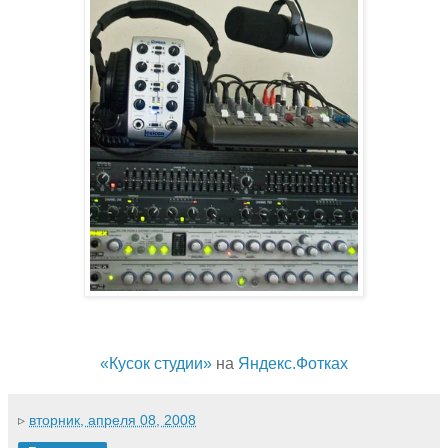
«Кусок студии»
на
Яндекс.Фотках
▹
вторник, апреля 08, 2008