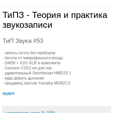
ТиПЗ - Теория и практика
звукозаписи
ТиП Звука #53
- запись почти без приборов
- бегите от микрофонного входа
- SM58 + X2U XLR в комплекте
- Samson C01U не для нас
- удивительный Sennheiser HMD25-1
- куда девать дыхание
- продавец против Yamaha MG82CX
аудио
▹
понедельник, июня 29, 2009