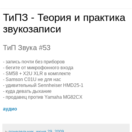
ТиПЗ - Теория и практика
звукозаписи
ТиП Звука #53
- запись почти без приборов
- бегите от микрофонного входа
- SM58 + X2U XLR в комплекте
- Samson C01U не для нас
- удивительный Sennheiser HMD25-1
- куда девать дыхание
- продавец против Yamaha MG82CX
аудио
▹
понедельник, июня 29, 2009