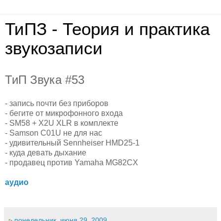
ТиПЗ - Теория и практика
звукозаписи
ТиП Звука #53
- запись почти без приборов
- бегите от микрофонного входа
- SM58 + X2U XLR в комплекте
- Samson C01U не для нас
- удивительный Sennheiser HMD25-1
- куда девать дыхание
- продавец против Yamaha MG82CX
аудио
▹
понедельник, июня 29, 2009