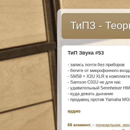
ТиПЗ - Теор
ТиП Звука #53
- запись почти без приборов
- бегите от микрофонного вход
- SM58 + X2U XLR в комплекте
- Samson C01U не для нас
- удивительный Sennheiser H
- куда девать дыхание
- продавец против Yamaha M
аудио
66 коммент.
▹
понедельник, июн