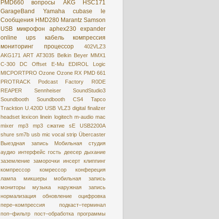
PMD660
вопросы
AKG HSC171
GarageBand
Yamaha
cubase le
Сообщения
HMD280
Marantz
Samson
USB микрофон
aphex230
expander
online
ups
кабель
компрессия
мониторинг
процессор
402VLZ3
AKG171
ART
AT3035
Belkin
Beyer MMX1
C-300
DC Offset
E-Mu
EDIROL
Logic
MICPORTPRO
Ozone
Ozone RX
PMD 661
PROTRACK
Podcast Factory
R0DE
REAPER
Sennheiser
SoundStudio3
Soundbooth
Soundbooth CS4
Tapco
Tracktion
U.420D
USB
VLZ3
digital
finalizer
headset
lexicon
linein
logitech
m-audio
mac
mixer
mp3
mp3 сжатие
sE USB2200A
shure
sm7b
usb mic
vocal strip
Übercaster
Выездная запись
Мобильная студия
аудио интерфейс
гость
деесер
дыхание
заземление
заморочки
инсерт
клиппинг
компрессор
комрессор
конфереция
лампа
микшеры
мобильная запись
мониторы
музыка
наружная запись
нормализация
обновление
оцифровкa
пере–компрессия
подкаст–терминал
поп–фильтр
пост–обработка
программы