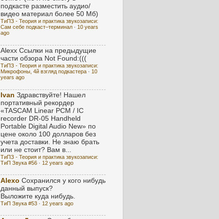
подкасте разместить аудио/
видео материал более 50 Мб)
ТиПЗ - Теория и практика звукозаписи:
Сам себе подкаст–терминал
·
10 years
ago
Alexx
Ссылки на предыдущие
части обзора Not Found:(((
ТиПЗ - Теория и практика звукозаписи:
Микрофоны, 4й взгляд подкастера
·
10
years ago
Ivan
Здравствуйте! Нашел
портативный рекордер
«TASCAM Linear PCM / IC
recorder DR-05 Handheld
Portable Digital Audio New» по
цене около 100 долларов без
учета доставки. Не знаю брать
или не стоит? Вам в...
ТиПЗ - Теория и практика звукозаписи:
ТиП Звука #56
·
12 years ago
Alexo
Сохранился у кого нибудь
данный выпуск?
Выложите куда нибудь.
ТиП Звука #53
·
12 years ago