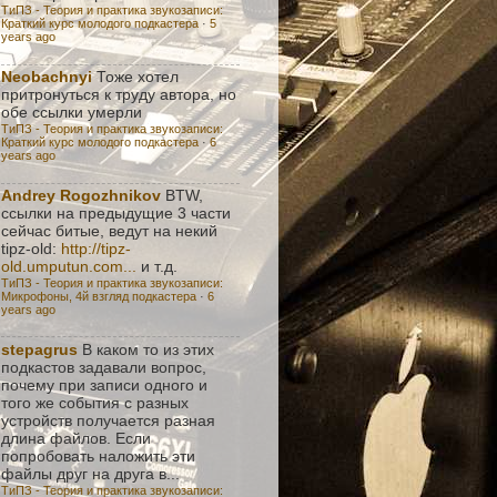
ТиПЗ - Теория и практика звукозаписи:
Краткий курс молодого подкастера
·
5
years ago
Neobachnyi
Тоже хотел
притронуться к труду автора, но
обе ссылки умерли
ТиПЗ - Теория и практика звукозаписи:
Краткий курс молодого подкастера
·
6
years ago
Andrey Rogozhnikov
BTW,
ссылки на предыдущие 3 части
сейчас битые, ведут на некий
tipz-old:
http://tipz-
old.umputun.com...
и т.д.
ТиПЗ - Теория и практика звукозаписи:
Микрофоны, 4й взгляд подкастера
·
6
years ago
stepagrus
В каком то из этих
подкастов задавали вопрос,
почему при записи одного и
того же события с разных
устройств получается разная
длина файлов. Если
попробовать наложить эти
файлы друг на друга в...
ТиПЗ - Теория и практика звукозаписи: