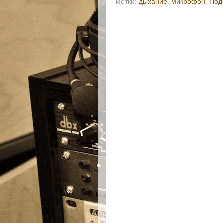
метки:
дыхание
,
микрофон
,
Под