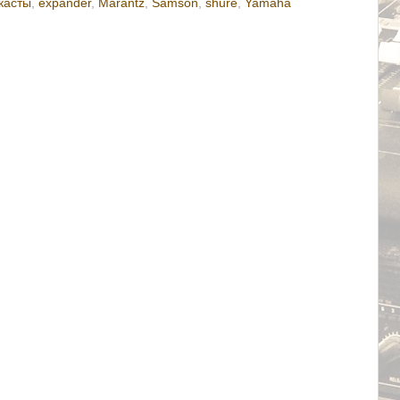
касты
,
expander
,
Marantz
,
Samson
,
shure
,
Yamaha