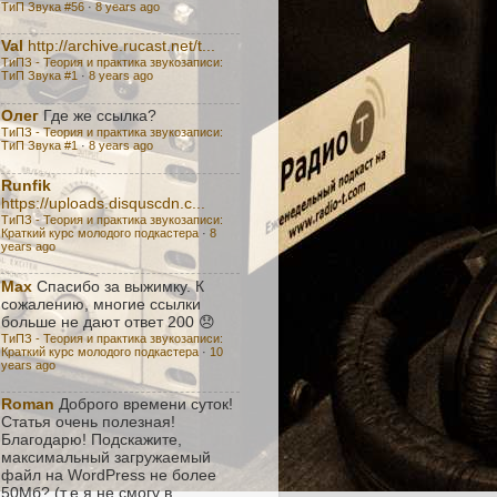
ТиП Звука #56
·
8 years ago
Val
http://archive.rucast.net/t...
ТиПЗ - Теория и практика звукозаписи:
TиП Звука #1
·
8 years ago
Олег
Где же ссылка?
ТиПЗ - Теория и практика звукозаписи:
TиП Звука #1
·
8 years ago
Runfik
https://uploads.disquscdn.c...
ТиПЗ - Теория и практика звукозаписи:
Краткий курс молодого подкастера
·
8
years ago
Max
Спасибо за выжимку. К
сожалению, многие ссылки
больше не дают ответ 200 😞
ТиПЗ - Теория и практика звукозаписи:
Краткий курс молодого подкастера
·
10
years ago
Roman
Доброго времени суток!
Статья очень полезная!
Благодарю! Подскажите,
максимальный загружаемый
файл на WordPress не более
50Мб? (т.е я не смогу в