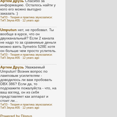
Артем Друзь
Спасибо за
информацию. Осталось найти у
кого его можно выгодно
заказать :)
ТиПЗ - Теория и практика звукозаписи:
ТиП Звука #35
·
12 years ago
Umputun
нет, не пробовал. Ты
вообще в курсе, что он
двухканальный? Если 2 канала
не надо то за сравнимые деньги
можно взять Symetrix 528E хотя
он больше чем просто услитель.
ТиПЗ - Теория и практика звукозаписи:
ТиП Звука #35
·
12 years ago
Артем Друзь
Уважаемый
Umputun! Возник вопрос по
ламповым усилителям -
доводилось ли вам пробовать
DBX 386? Если да, то
подскажите пожалуйста - что, на
ваш взгляд, он из себя
представляет как аппарат и
стоит ли...
ТиПЗ - Теория и практика звукозаписи:
ТиП Звука #35
·
12 years ago
Powered by Disqus