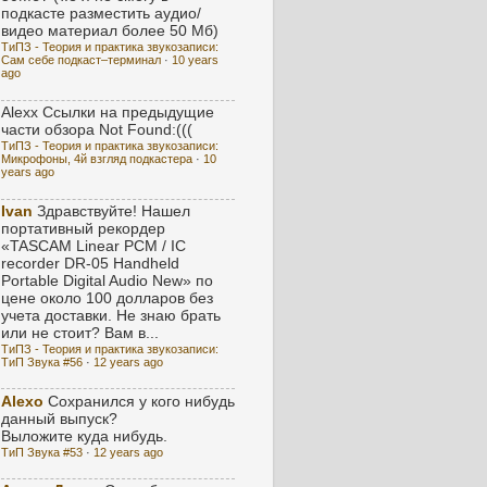
подкасте разместить аудио/
видео материал более 50 Мб)
ТиПЗ - Теория и практика звукозаписи:
Сам себе подкаст–терминал
·
10 years
ago
Alexx
Ссылки на предыдущие
части обзора Not Found:(((
ТиПЗ - Теория и практика звукозаписи:
Микрофоны, 4й взгляд подкастера
·
10
years ago
Ivan
Здравствуйте! Нашел
портативный рекордер
«TASCAM Linear PCM / IC
recorder DR-05 Handheld
Portable Digital Audio New» по
цене около 100 долларов без
учета доставки. Не знаю брать
или не стоит? Вам в...
ТиПЗ - Теория и практика звукозаписи:
ТиП Звука #56
·
12 years ago
Alexo
Сохранился у кого нибудь
данный выпуск?
Выложите куда нибудь.
ТиП Звука #53
·
12 years ago