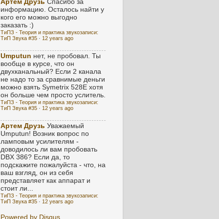
Артем Друзь
Спасибо за
информацию. Осталось найти у
кого его можно выгодно
заказать :)
ТиПЗ - Теория и практика звукозаписи:
ТиП Звука #35
·
12 years ago
Umputun
нет, не пробовал. Ты
вообще в курсе, что он
двухканальный? Если 2 канала
не надо то за сравнимые деньги
можно взять Symetrix 528E хотя
он больше чем просто услитель.
ТиПЗ - Теория и практика звукозаписи:
ТиП Звука #35
·
12 years ago
Артем Друзь
Уважаемый
Umputun! Возник вопрос по
ламповым усилителям -
доводилось ли вам пробовать
DBX 386? Если да, то
подскажите пожалуйста - что, на
ваш взгляд, он из себя
представляет как аппарат и
стоит ли...
ТиПЗ - Теория и практика звукозаписи:
ТиП Звука #35
·
12 years ago
Powered by Disqus