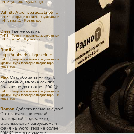
ТиП Звука #56
·
8 years ago
Val
http://archive.rucast.net/t...
ТиПЗ - Теория и практика звукозаписи:
TиП Звука #1
·
8 years ago
Олег
Где же ссылка?
ТиПЗ - Теория и практика звукозаписи:
TиП Звука #1
·
8 years ago
Runfik
https://uploads.disquscdn.c...
ТиПЗ - Теория и практика звукозаписи:
Краткий курс молодого подкастера
·
8
years ago
Max
Спасибо за выжимку. К
сожалению, многие ссылки
больше не дают ответ 200 😞
ТиПЗ - Теория и практика звукозаписи:
Краткий курс молодого подкастера
·
10
years ago
Roman
Доброго времени суток!
Статья очень полезная!
Благодарю! Подскажите,
максимальный загружаемый
файл на WordPress не более
50Мб? (т.е я не смогу в