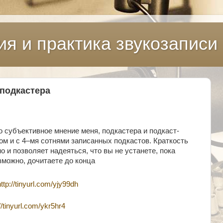
ия и практика звукозаписи
 подкастера
о субъективное мнение меня, подкастера и подкаст-
ом и с 4–мя сотнями записанных подкастов. Краткость
 и позволяет надеяться, что вы не устанете, пока
зможно, дочитаете до конца
http://tinyurl.com/yjy99dh
://tinyurl.com/ykr5hr4