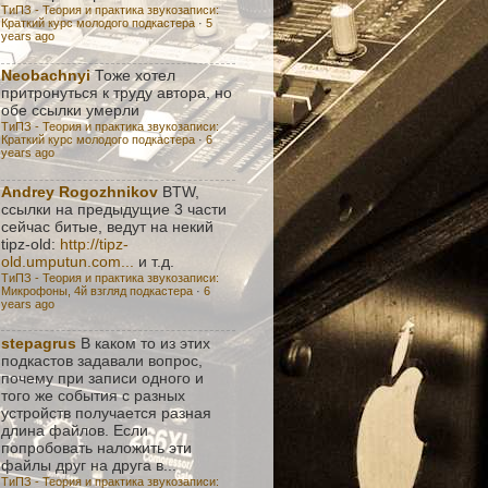
ТиПЗ - Теория и практика звукозаписи:
Краткий курс молодого подкастера
·
5
years ago
Neobachnyi
Тоже хотел
притронуться к труду автора, но
обе ссылки умерли
ТиПЗ - Теория и практика звукозаписи:
Краткий курс молодого подкастера
·
6
years ago
Andrey Rogozhnikov
BTW,
ссылки на предыдущие 3 части
сейчас битые, ведут на некий
tipz-old:
http://tipz-
old.umputun.com...
и т.д.
ТиПЗ - Теория и практика звукозаписи:
Микрофоны, 4й взгляд подкастера
·
6
years ago
stepagrus
В каком то из этих
подкастов задавали вопрос,
почему при записи одного и
того же события с разных
устройств получается разная
длина файлов. Если
попробовать наложить эти
файлы друг на друга в...
ТиПЗ - Теория и практика звукозаписи: