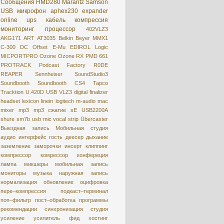
Сообщения
HMD280
Marantz
Samson
USB микрофон
aphex230
expander
online
ups
кабель
компрессия
мониторинг
процессор
402VLZ3
AKG171
ART
AT3035
Belkin
Beyer MMX1
C-300
DC Offset
E-Mu
EDIROL
Logic
MICPORTPRO
Ozone
Ozone RX
PMD 661
PROTRACK
Podcast Factory
R0DE
REAPER
Sennheiser
SoundStudio3
Soundbooth
Soundbooth CS4
Tapco
Tracktion
U.420D
USB
VLZ3
digital
finalizer
headset
lexicon
linein
logitech
m-audio
mac
mixer
mp3
mp3 сжатие
sE USB2200A
shure
sm7b
usb mic
vocal strip
Übercaster
Выездная запись
Мобильная студия
аудио интерфейс
гость
деесер
дыхание
заземление
заморочки
инсерт
клиппинг
компрессор
комрессор
конфереция
лампа
микшеры
мобильная запись
мониторы
музыка
наружная запись
нормализация
обновление
оцифровкa
пере–компрессия
подкаст–терминал
поп–фильтр
пост–обработка
программы
рекомендации
синхронизация
студия
усиление
усилитель
фид
хостинг