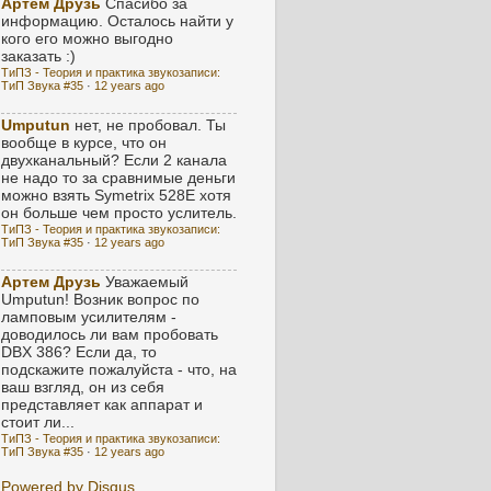
Артем Друзь
Спасибо за
информацию. Осталось найти у
кого его можно выгодно
заказать :)
ТиПЗ - Теория и практика звукозаписи:
ТиП Звука #35
·
12 years ago
Umputun
нет, не пробовал. Ты
вообще в курсе, что он
двухканальный? Если 2 канала
не надо то за сравнимые деньги
можно взять Symetrix 528E хотя
он больше чем просто услитель.
ТиПЗ - Теория и практика звукозаписи:
ТиП Звука #35
·
12 years ago
Артем Друзь
Уважаемый
Umputun! Возник вопрос по
ламповым усилителям -
доводилось ли вам пробовать
DBX 386? Если да, то
подскажите пожалуйста - что, на
ваш взгляд, он из себя
представляет как аппарат и
стоит ли...
ТиПЗ - Теория и практика звукозаписи:
ТиП Звука #35
·
12 years ago
Powered by Disqus