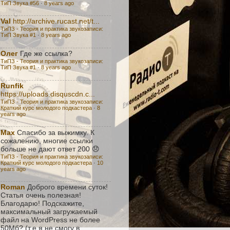
ТиП Звука #56
·
8 years ago
Val
http://archive.rucast.net/t...
ТиПЗ - Теория и практика звукозаписи:
TиП Звука #1
·
8 years ago
Олег
Где же ссылка?
ТиПЗ - Теория и практика звукозаписи:
TиП Звука #1
·
8 years ago
Runfik
https://uploads.disquscdn.c...
ТиПЗ - Теория и практика звукозаписи:
Краткий курс молодого подкастера
·
8
years ago
Max
Спасибо за выжимку. К
сожалению, многие ссылки
больше не дают ответ 200 😞
ТиПЗ - Теория и практика звукозаписи:
Краткий курс молодого подкастера
·
10
years ago
Roman
Доброго времени суток!
Статья очень полезная!
Благодарю! Подскажите,
максимальный загружаемый
файл на WordPress не более
50Мб? (т.е я не смогу в