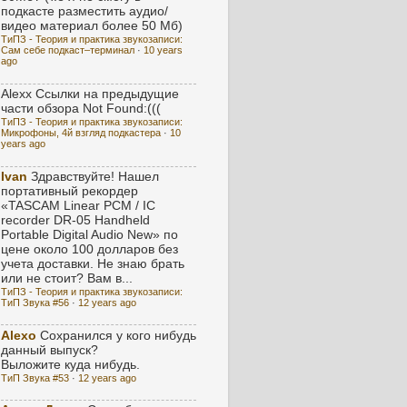
подкасте разместить аудио/
видео материал более 50 Мб)
ТиПЗ - Теория и практика звукозаписи:
Сам себе подкаст–терминал
·
10 years
ago
Alexx
Ссылки на предыдущие
части обзора Not Found:(((
ТиПЗ - Теория и практика звукозаписи:
Микрофоны, 4й взгляд подкастера
·
10
years ago
Ivan
Здравствуйте! Нашел
портативный рекордер
«TASCAM Linear PCM / IC
recorder DR-05 Handheld
Portable Digital Audio New» по
цене около 100 долларов без
учета доставки. Не знаю брать
или не стоит? Вам в...
ТиПЗ - Теория и практика звукозаписи:
ТиП Звука #56
·
12 years ago
Alexo
Сохранился у кого нибудь
данный выпуск?
Выложите куда нибудь.
ТиП Звука #53
·
12 years ago