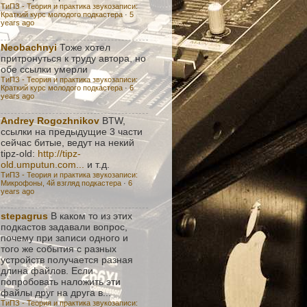
ТиПЗ - Теория и практика звукозаписи:
Краткий курс молодого подкастера
·
5
years ago
Neobachnyi
Тоже хотел
притронуться к труду автора, но
обе ссылки умерли
ТиПЗ - Теория и практика звукозаписи:
Краткий курс молодого подкастера
·
6
years ago
Andrey Rogozhnikov
BTW,
ссылки на предыдущие 3 части
сейчас битые, ведут на некий
tipz-old:
http://tipz-
old.umputun.com...
и т.д.
ТиПЗ - Теория и практика звукозаписи:
Микрофоны, 4й взгляд подкастера
·
6
years ago
stepagrus
В каком то из этих
подкастов задавали вопрос,
почему при записи одного и
того же события с разных
устройств получается разная
длина файлов. Если
попробовать наложить эти
файлы друг на друга в...
ТиПЗ - Теория и практика звукозаписи: