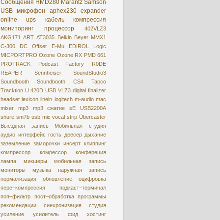
Сообщения
HMD280
Marantz
Samson
USB микрофон
aphex230
expander
online
ups
кабель
компрессия
мониторинг
процессор
402VLZ3
AKG171
ART
AT3035
Belkin
Beyer MMX1
C-300
DC Offset
E-Mu
EDIROL
Logic
MICPORTPRO
Ozone
Ozone RX
PMD 661
PROTRACK
Podcast Factory
R0DE
REAPER
Sennheiser
SoundStudio3
Soundbooth
Soundbooth CS4
Tapco
Tracktion
U.420D
USB
VLZ3
digital
finalizer
headset
lexicon
linein
logitech
m-audio
mac
mixer
mp3
mp3 сжатие
sE USB2200A
shure
sm7b
usb mic
vocal strip
Übercaster
Выездная запись
Мобильная студия
аудио интерфейс
гость
деесер
дыхание
заземление
заморочки
инсерт
клиппинг
компрессор
комрессор
конфереция
лампа
микшеры
мобильная запись
мониторы
музыка
наружная запись
нормализация
обновление
оцифровкa
пере–компрессия
подкаст–терминал
поп–фильтр
пост–обработка
программы
рекомендации
синхронизация
студия
усиление
усилитель
фид
хостинг