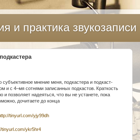
ия и практика звукозаписи
 подкастера
о субъективное мнение меня, подкастера и подкаст-
ом и с 4–мя сотнями записанных подкастов. Краткость
 и позволяет надеяться, что вы не устанете, пока
зможно, дочитаете до конца
http://tinyurl.com/yjy99dh
://tinyurl.com/ykr5hr4