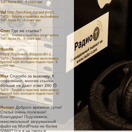
ТиП Звука #56
·
8 years ago
Val
http://archive.rucast.net/t...
ТиПЗ - Теория и практика звукозаписи:
TиП Звука #1
·
8 years ago
Олег
Где же ссылка?
ТиПЗ - Теория и практика звукозаписи:
TиП Звука #1
·
8 years ago
Runfik
https://uploads.disquscdn.c...
ТиПЗ - Теория и практика звукозаписи:
Краткий курс молодого подкастера
·
8
years ago
Max
Спасибо за выжимку. К
сожалению, многие ссылки
больше не дают ответ 200 😞
ТиПЗ - Теория и практика звукозаписи:
Краткий курс молодого подкастера
·
10
years ago
Roman
Доброго времени суток!
Статья очень полезная!
Благодарю! Подскажите,
максимальный загружаемый
файл на WordPress не более
50Мб? (т.е я не смогу в