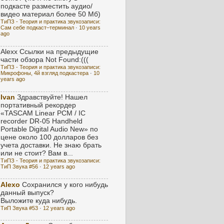
подкасте разместить аудио/
видео материал более 50 Мб)
ТиПЗ - Теория и практика звукозаписи:
Сам себе подкаст–терминал
·
10 years
ago
Alexx
Ссылки на предыдущие
части обзора Not Found:(((
ТиПЗ - Теория и практика звукозаписи:
Микрофоны, 4й взгляд подкастера
·
10
years ago
Ivan
Здравствуйте! Нашел
портативный рекордер
«TASCAM Linear PCM / IC
recorder DR-05 Handheld
Portable Digital Audio New» по
цене около 100 долларов без
учета доставки. Не знаю брать
или не стоит? Вам в...
ТиПЗ - Теория и практика звукозаписи:
ТиП Звука #56
·
12 years ago
Alexo
Сохранился у кого нибудь
данный выпуск?
Выложите куда нибудь.
ТиП Звука #53
·
12 years ago