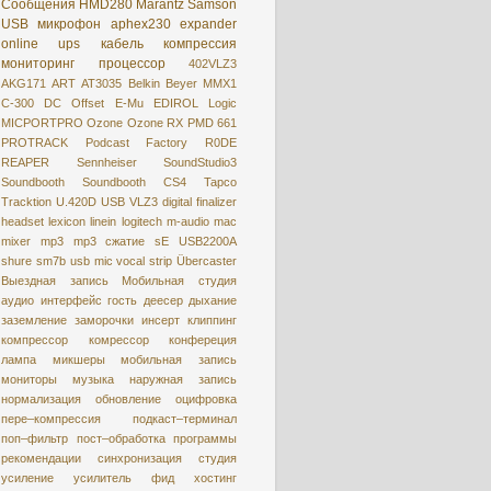
Сообщения
HMD280
Marantz
Samson
USB микрофон
aphex230
expander
online
ups
кабель
компрессия
мониторинг
процессор
402VLZ3
AKG171
ART
AT3035
Belkin
Beyer MMX1
C-300
DC Offset
E-Mu
EDIROL
Logic
MICPORTPRO
Ozone
Ozone RX
PMD 661
PROTRACK
Podcast Factory
R0DE
REAPER
Sennheiser
SoundStudio3
Soundbooth
Soundbooth CS4
Tapco
Tracktion
U.420D
USB
VLZ3
digital
finalizer
headset
lexicon
linein
logitech
m-audio
mac
mixer
mp3
mp3 сжатие
sE USB2200A
shure
sm7b
usb mic
vocal strip
Übercaster
Выездная запись
Мобильная студия
аудио интерфейс
гость
деесер
дыхание
заземление
заморочки
инсерт
клиппинг
компрессор
комрессор
конфереция
лампа
микшеры
мобильная запись
мониторы
музыка
наружная запись
нормализация
обновление
оцифровкa
пере–компрессия
подкаст–терминал
поп–фильтр
пост–обработка
программы
рекомендации
синхронизация
студия
усиление
усилитель
фид
хостинг