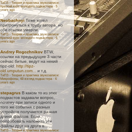
ТиПЗ - Теория и практика звукозаписи:
Краткий курс молодого подкастера
·
5
years ago
Neobachnyi
Тоже хотел
притронуться к труду автора, но
обе ссылки умерли
ТиПЗ - Теория и практика звукозаписи:
Краткий курс молодого подкастера
·
6
years ago
Andrey Rogozhnikov
BTW,
ссылки на предыдущие 3 части
сейчас битые, ведут на некий
tipz-old:
http://tipz-
old.umputun.com...
и т.д.
ТиПЗ - Теория и практика звукозаписи:
Микрофоны, 4й взгляд подкастера
·
6
years ago
stepagrus
В каком то из этих
подкастов задавали вопрос,
почему при записи одного и
того же события с разных
устройств получается разная
длина файлов. Если
попробовать наложить эти
файлы друг на друга в...
ТиПЗ - Теория и практика звукозаписи: