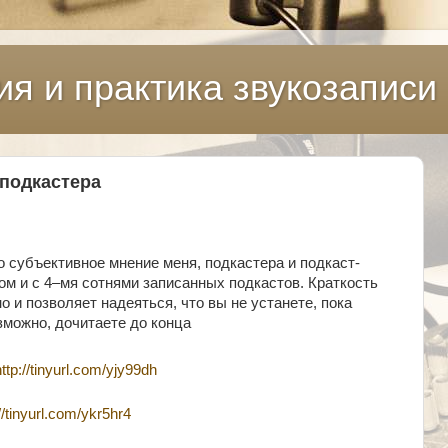
ия и практика звукозаписи
 подкастера
о субъективное мнение меня, подкастера и подкаст-
ом и с 4–мя сотнями записанных подкастов. Краткость
 и позволяет надеяться, что вы не устанете, пока
зможно, дочитаете до конца
http://tinyurl.com/yjy99dh
://tinyurl.com/ykr5hr4