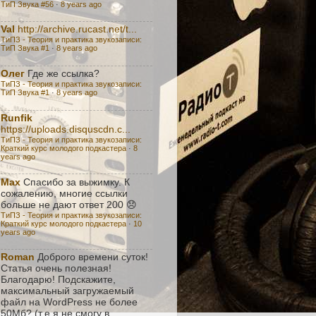
ТиП Звука #56
·
8 years ago
Val
http://archive.rucast.net/t...
ТиПЗ - Теория и практика звукозаписи:
TиП Звука #1
·
8 years ago
Олег
Где же ссылка?
ТиПЗ - Теория и практика звукозаписи:
TиП Звука #1
·
8 years ago
Runfik
https://uploads.disquscdn.c...
ТиПЗ - Теория и практика звукозаписи:
Краткий курс молодого подкастера
·
8
years ago
Max
Спасибо за выжимку. К
сожалению, многие ссылки
больше не дают ответ 200 😞
ТиПЗ - Теория и практика звукозаписи:
Краткий курс молодого подкастера
·
10
years ago
Roman
Доброго времени суток!
Статья очень полезная!
Благодарю! Подскажите,
максимальный загружаемый
файл на WordPress не более
50Мб? (т.е я не смогу в