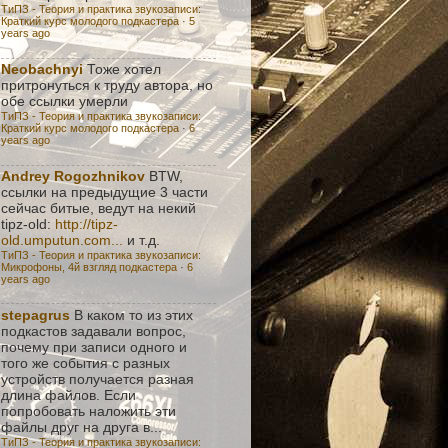
ТиПЗ - Теория и практика звукозаписи:
Краткий курс молодого подкастера
·
5
years ago
Neobachnyi
Тоже хотел
притронуться к труду автора, но
обе ссылки умерли
ТиПЗ - Теория и практика звукозаписи:
Краткий курс молодого подкастера
·
6
years ago
Andrey Rogozhnikov
BTW,
ссылки на предыдущие 3 части
сейчас битые, ведут на некий
tipz-old:
http://tipz-
old.umputun.com...
и т.д.
ТиПЗ - Теория и практика звукозаписи:
Микрофоны, 4й взгляд подкастера
·
6
years ago
stepagrus
В каком то из этих
подкастов задавали вопрос,
почему при записи одного и
того же события с разных
устройств получается разная
длина файлов. Если
попробовать наложить эти
файлы друг на друга в...
ТиПЗ - Теория и практика звукозаписи: