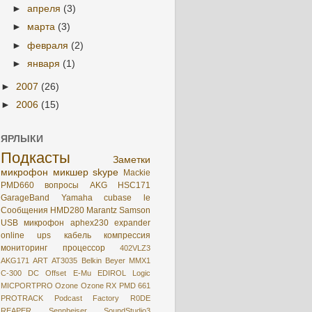
►
апреля
(3)
►
марта
(3)
►
февраля
(2)
►
января
(1)
►
2007
(26)
►
2006
(15)
ЯРЛЫКИ
Подкасты
Заметки
микрофон
микшер
skype
Mackie
PMD660
вопросы
AKG HSC171
GarageBand
Yamaha
cubase le
Сообщения
HMD280
Marantz
Samson
USB микрофон
aphex230
expander
online
ups
кабель
компрессия
мониторинг
процессор
402VLZ3
AKG171
ART
AT3035
Belkin
Beyer MMX1
C-300
DC Offset
E-Mu
EDIROL
Logic
MICPORTPRO
Ozone
Ozone RX
PMD 661
PROTRACK
Podcast Factory
R0DE
REAPER
Sennheiser
SoundStudio3