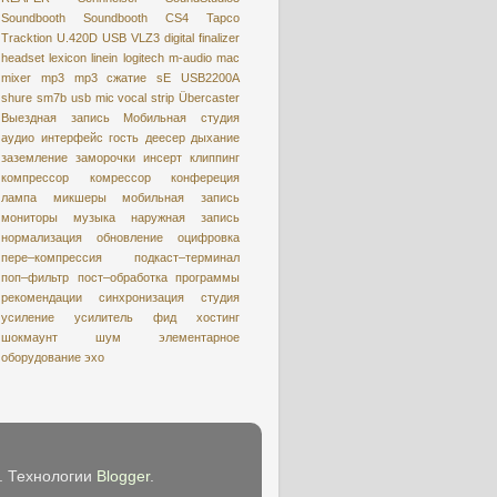
Soundbooth
Soundbooth CS4
Tapco
Tracktion
U.420D
USB
VLZ3
digital
finalizer
headset
lexicon
linein
logitech
m-audio
mac
mixer
mp3
mp3 сжатие
sE USB2200A
shure
sm7b
usb mic
vocal strip
Übercaster
Выездная запись
Мобильная студия
аудио интерфейс
гость
деесер
дыхание
заземление
заморочки
инсерт
клиппинг
компрессор
комрессор
конфереция
лампа
микшеры
мобильная запись
мониторы
музыка
наружная запись
нормализация
обновление
оцифровкa
пере–компрессия
подкаст–терминал
поп–фильтр
пост–обработка
программы
рекомендации
синхронизация
студия
усиление
усилитель
фид
хостинг
шокмаунт
шум
элементарное
оборудование
эхо
e. Технологии
Blogger
.