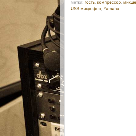
метки:
гость
,
компрессор
,
микш
USB микрофон
,
Yamaha