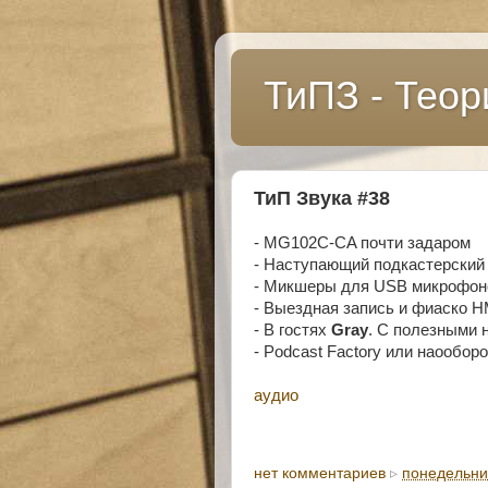
ТиПЗ - Теор
ТиП Звука #38
- MG102C-CA почти задаром
- Наступающий подкастерский 
- Микшеры для USB микрофон
- Выездная запись и фиаско 
- В гостях
Gray
. С полезными
- Podcast Factory или наообор
аудио
нет комментариев
▹
понедельник