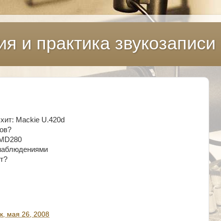
ия и практика звукозаписи
хит: Mackie U.420d
ов?
HMD280
 наблюдениями
от?
, мая 26, 2008