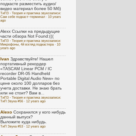
подкасте разместить аудио/
видео материал более 50 Мб)
ТиПЗ - Теория и практика звукозаписи:
Сам себе подкаст–терминал
·
10 years
ago
Alexx
Ссылки на предыдущие
части обзора Not Found:(((
ТиПЗ - Теория и практика звукозаписи:
Микрофоны, 4й взгляд подкастера
·
10
years ago
Ivan
Здравствуйте! Нашел
портативный рекордер
«TASCAM Linear PCM / IC
recorder DR-05 Handheld
Portable Digital Audio New» по
цене около 100 долларов без
учета доставки. Не знаю брать
или не стоит? Вам в...
ТиПЗ - Теория и практика звукозаписи:
ТиП Звука #56
·
12 years ago
Alexo
Сохранился у кого нибудь
данный выпуск?
Выложите куда нибудь.
ТиП Звука #53
·
12 years ago