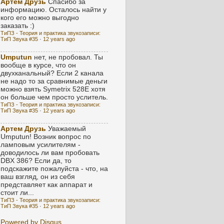
Артем Друзь
Спасибо за
информацию. Осталось найти у
кого его можно выгодно
заказать :)
ТиПЗ - Теория и практика звукозаписи:
ТиП Звука #35
·
12 years ago
Umputun
нет, не пробовал. Ты
вообще в курсе, что он
двухканальный? Если 2 канала
не надо то за сравнимые деньги
можно взять Symetrix 528E хотя
он больше чем просто услитель.
ТиПЗ - Теория и практика звукозаписи:
ТиП Звука #35
·
12 years ago
Артем Друзь
Уважаемый
Umputun! Возник вопрос по
ламповым усилителям -
доводилось ли вам пробовать
DBX 386? Если да, то
подскажите пожалуйста - что, на
ваш взгляд, он из себя
представляет как аппарат и
стоит ли...
ТиПЗ - Теория и практика звукозаписи:
ТиП Звука #35
·
12 years ago
Powered by Disqus