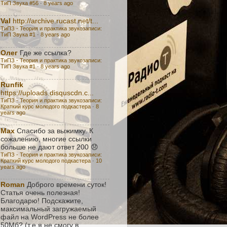
ТиП Звука #56
·
8 years ago
Val
http://archive.rucast.net/t...
ТиПЗ - Теория и практика звукозаписи:
TиП Звука #1
·
8 years ago
Олег
Где же ссылка?
ТиПЗ - Теория и практика звукозаписи:
TиП Звука #1
·
8 years ago
Runfik
https://uploads.disquscdn.c...
ТиПЗ - Теория и практика звукозаписи:
Краткий курс молодого подкастера
·
8
years ago
Max
Спасибо за выжимку. К
сожалению, многие ссылки
больше не дают ответ 200 😞
ТиПЗ - Теория и практика звукозаписи:
Краткий курс молодого подкастера
·
10
years ago
Roman
Доброго времени суток!
Статья очень полезная!
Благодарю! Подскажите,
максимальный загружаемый
файл на WordPress не более
50Мб? (т.е я не смогу в