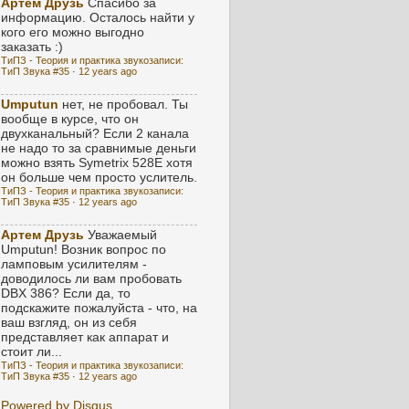
Артем Друзь
Спасибо за
информацию. Осталось найти у
кого его можно выгодно
заказать :)
ТиПЗ - Теория и практика звукозаписи:
ТиП Звука #35
·
12 years ago
Umputun
нет, не пробовал. Ты
вообще в курсе, что он
двухканальный? Если 2 канала
не надо то за сравнимые деньги
можно взять Symetrix 528E хотя
он больше чем просто услитель.
ТиПЗ - Теория и практика звукозаписи:
ТиП Звука #35
·
12 years ago
Артем Друзь
Уважаемый
Umputun! Возник вопрос по
ламповым усилителям -
доводилось ли вам пробовать
DBX 386? Если да, то
подскажите пожалуйста - что, на
ваш взгляд, он из себя
представляет как аппарат и
стоит ли...
ТиПЗ - Теория и практика звукозаписи:
ТиП Звука #35
·
12 years ago
Powered by Disqus