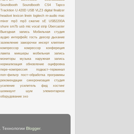
Soundbooth
Soundbooth CS4
Tapco
Tracktion
U.420D
USB
VLZ3
digital
finalizer
headset
lexicon
linein
logitech
m-audio
mac
mixer
mp3
mp3 сжатие
sE USB2200A
shure
sm7b
usb mic
vocal strip
Übercaster
Выездная запись
Мобильная студия
аудио интерфейс
гость
деесер
дыхание
заземление
заморочки
инсерт
клиппинг
компрессор
комрессор
конфереция
лампа
микшеры
мобильная запись
мониторы
музыка
наружная запись
нормализация
обновление
оцифровкa
пере–компрессия
подкаст–терминал
поп–фильтр
пост–обработка
программы
рекомендации
синхронизация
студия
усиление
усилитель
фид
хостинг
шокмаунт
шум
элементарное
оборудование
эхо
e. Технологии
Blogger
.