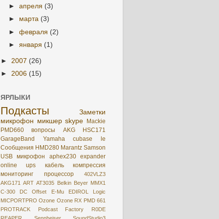
►
апреля
(3)
►
марта
(3)
►
февраля
(2)
►
января
(1)
►
2007
(26)
►
2006
(15)
ЯРЛЫКИ
Подкасты
Заметки
микрофон
микшер
skype
Mackie
PMD660
вопросы
AKG HSC171
GarageBand
Yamaha
cubase le
Сообщения
HMD280
Marantz
Samson
USB микрофон
aphex230
expander
online
ups
кабель
компрессия
мониторинг
процессор
402VLZ3
AKG171
ART
AT3035
Belkin
Beyer MMX1
C-300
DC Offset
E-Mu
EDIROL
Logic
MICPORTPRO
Ozone
Ozone RX
PMD 661
PROTRACK
Podcast Factory
R0DE
REAPER
Sennheiser
SoundStudio3