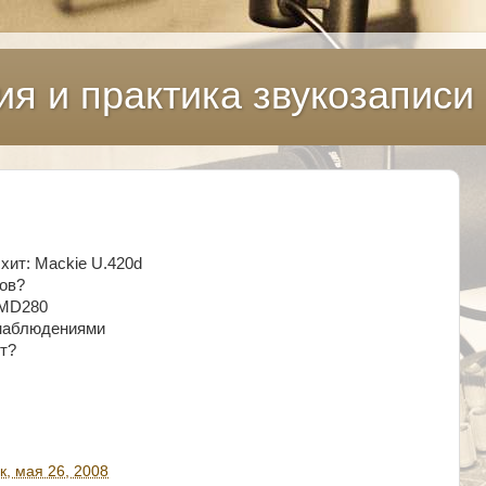
ия и практика звукозаписи
хит: Mackie U.420d
ов?
HMD280
 наблюдениями
от?
, мая 26, 2008