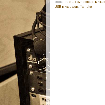
метки:
гость
,
компрессор
,
микш
USB микрофон
,
Yamaha