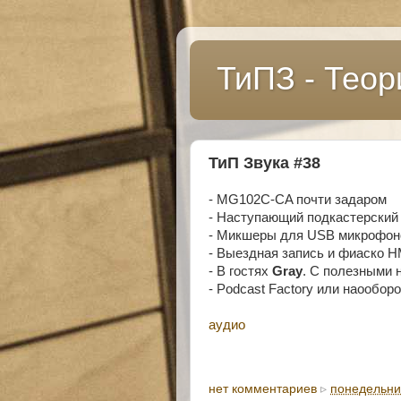
ТиПЗ - Теор
ТиП Звука #38
- MG102C-CA почти задаром
- Наступающий подкастерский 
- Микшеры для USB микрофон
- Выездная запись и фиаско 
- В гостях
Gray
. С полезными
- Podcast Factory или наообор
аудио
нет комментариев
▹
понедельник