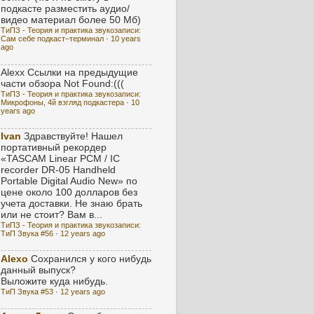
подкасте разместить аудио/
видео материал более 50 Мб)
ТиПЗ - Теория и практика звукозаписи:
Сам себе подкаст–терминал
·
10 years
ago
Alexx
Ссылки на предыдущие
части обзора Not Found:(((
ТиПЗ - Теория и практика звукозаписи:
Микрофоны, 4й взгляд подкастера
·
10
years ago
Ivan
Здравствуйте! Нашел
портативный рекордер
«TASCAM Linear PCM / IC
recorder DR-05 Handheld
Portable Digital Audio New» по
цене около 100 долларов без
учета доставки. Не знаю брать
или не стоит? Вам в...
ТиПЗ - Теория и практика звукозаписи:
ТиП Звука #56
·
12 years ago
Alexo
Сохранился у кого нибудь
данный выпуск?
Выложите куда нибудь.
ТиП Звука #53
·
12 years ago