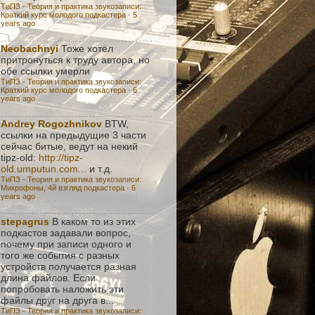
ТиПЗ - Теория и практика звукозаписи:
Краткий курс молодого подкастера
·
5
years ago
Neobachnyi
Тоже хотел
притронуться к труду автора, но
обе ссылки умерли
ТиПЗ - Теория и практика звукозаписи:
Краткий курс молодого подкастера
·
6
years ago
Andrey Rogozhnikov
BTW,
ссылки на предыдущие 3 части
сейчас битые, ведут на некий
tipz-old:
http://tipz-
old.umputun.com...
и т.д.
ТиПЗ - Теория и практика звукозаписи:
Микрофоны, 4й взгляд подкастера
·
6
years ago
stepagrus
В каком то из этих
подкастов задавали вопрос,
почему при записи одного и
того же события с разных
устройств получается разная
длина файлов. Если
попробовать наложить эти
файлы друг на друга в...
ТиПЗ - Теория и практика звукозаписи: