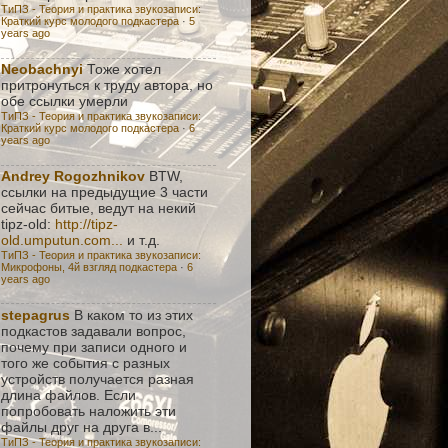
ТиПЗ - Теория и практика звукозаписи:
Краткий курс молодого подкастера
·
5
years ago
Neobachnyi
Тоже хотел
притронуться к труду автора, но
обе ссылки умерли
ТиПЗ - Теория и практика звукозаписи:
Краткий курс молодого подкастера
·
6
years ago
Andrey Rogozhnikov
BTW,
ссылки на предыдущие 3 части
сейчас битые, ведут на некий
tipz-old:
http://tipz-
old.umputun.com...
и т.д.
ТиПЗ - Теория и практика звукозаписи:
Микрофоны, 4й взгляд подкастера
·
6
years ago
stepagrus
В каком то из этих
подкастов задавали вопрос,
почему при записи одного и
того же события с разных
устройств получается разная
длина файлов. Если
попробовать наложить эти
файлы друг на друга в...
ТиПЗ - Теория и практика звукозаписи: