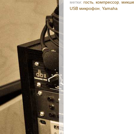
метки:
гость
,
компрессор
,
микш
USB микрофон
,
Yamaha