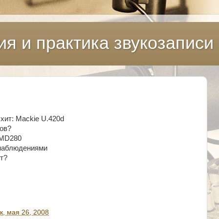
ия и практика звукозаписи
хит: Mackie U.420d
ов?
HMD280
 наблюдениями
от?
, мая 26, 2008