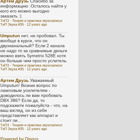
Артем Друзь
Спасибо за
информацию. Осталось найти у
кого его можно выгодно
заказать :)
ТиПЗ - Теория и практика звукозаписи:
ТиП Звука #35
·
12 years ago
Umputun
нет, не пробовал. Ты
вообще в курсе, что он
двухканальный? Если 2 канала
не надо то за сравнимые деньги
можно взять Symetrix 528E хотя
он больше чем просто услитель.
ТиПЗ - Теория и практика звукозаписи:
ТиП Звука #35
·
12 years ago
Артем Друзь
Уважаемый
Umputun! Возник вопрос по
ламповым усилителям -
доводилось ли вам пробовать
DBX 386? Если да, то
подскажите пожалуйста - что, на
ваш взгляд, он из себя
представляет как аппарат и
стоит ли...
ТиПЗ - Теория и практика звукозаписи:
ТиП Звука #35
·
12 years ago
Powered by Disqus