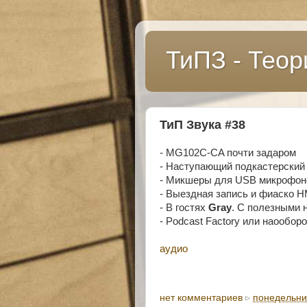
ТиПЗ - Теор
ТиП Звука #38
- MG102C-CA почти задаром
- Наступающий подкастерский 
- Микшеры для USB микрофон
- Выездная запись и фиаско 
- В гостях
Gray
. С полезными
- Podcast Factory или наообор
аудио
нет комментариев
▹
понедельник