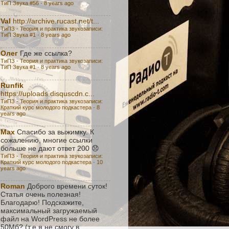
ТиП Звука #56
·
8 years ago
Val
http://archive.rucast.net/t...
ТиПЗ - Теория и практика звукозаписи:
TиП Звука #1
·
8 years ago
Олег
Где же ссылка?
ТиПЗ - Теория и практика звукозаписи:
TиП Звука #1
·
8 years ago
Runfik
https://uploads.disquscdn.c...
ТиПЗ - Теория и практика звукозаписи:
Краткий курс молодого подкастера
·
8
years ago
Max
Спасибо за выжимку. К
сожалению, многие ссылки
больше не дают ответ 200 😞
ТиПЗ - Теория и практика звукозаписи:
Краткий курс молодого подкастера
·
10
years ago
Roman
Доброго времени суток!
Статья очень полезная!
Благодарю! Подскажите,
максимальный загружаемый
файл на WordPress не более
50Мб? (т.е я не смогу в