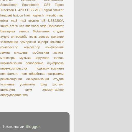
Soundbooth
Soundbooth CS4
Tapco
Tracktion
U.420D
USB
VLZ3
digital
finalizer
headset
lexicon
linein
logitech
m-audio
mac
mixer
mp3
mp3 сжатие
sE USB2200A
shure
sm7b
usb mic
vocal strip
Übercaster
Выездная запись
Мобильная студия
аудио интерфейс
гость
деесер
дыхание
заземление
заморочки
инсерт
клиппинг
компрессор
комрессор
конфереция
лампа
микшеры
мобильная запись
мониторы
музыка
наружная запись
нормализация
обновление
оцифровкa
пере–компрессия
подкаст–терминал
поп–фильтр
пост–обработка
программы
рекомендации
синхронизация
студия
усиление
усилитель
фид
хостинг
шокмаунт
шум
элементарное
оборудование
эхо
e. Технологии
Blogger
.