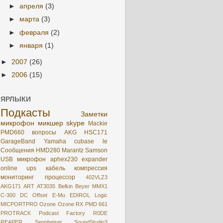
►
апреля
(3)
►
марта
(3)
►
февраля
(2)
►
января
(1)
►
2007
(26)
►
2006
(15)
ЯРЛЫКИ
Подкасты
Заметки
микрофон
микшер
skype
Mackie
PMD660
вопросы
AKG HSC171
GarageBand
Yamaha
cubase le
Сообщения
HMD280
Marantz
Samson
USB микрофон
aphex230
expander
online
ups
кабель
компрессия
мониторинг
процессор
402VLZ3
AKG171
ART
AT3035
Belkin
Beyer MMX1
C-300
DC Offset
E-Mu
EDIROL
Logic
MICPORTPRO
Ozone
Ozone RX
PMD 661
PROTRACK
Podcast Factory
R0DE
REAPER
Sennheiser
SoundStudio3