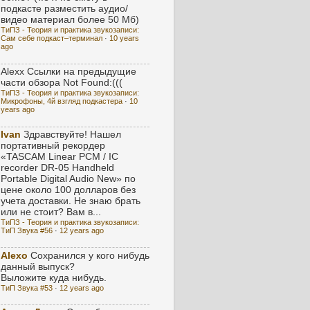
подкасте разместить аудио/
видео материал более 50 Мб)
ТиПЗ - Теория и практика звукозаписи:
Сам себе подкаст–терминал
·
10 years
ago
Alexx
Ссылки на предыдущие
части обзора Not Found:(((
ТиПЗ - Теория и практика звукозаписи:
Микрофоны, 4й взгляд подкастера
·
10
years ago
Ivan
Здравствуйте! Нашел
портативный рекордер
«TASCAM Linear PCM / IC
recorder DR-05 Handheld
Portable Digital Audio New» по
цене около 100 долларов без
учета доставки. Не знаю брать
или не стоит? Вам в...
ТиПЗ - Теория и практика звукозаписи:
ТиП Звука #56
·
12 years ago
Alexo
Сохранился у кого нибудь
данный выпуск?
Выложите куда нибудь.
ТиП Звука #53
·
12 years ago