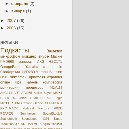
►
февраля
(2)
►
января
(1)
►
2007
(26)
►
2006
(15)
ЯРЛЫКИ
Подкасты
Заметки
микрофон
микшер
skype
Mackie
PMD660
вопросы
AKG HSC171
GarageBand
Yamaha
cubase le
Сообщения
HMD280
Marantz
Samson
USB микрофон
aphex230
expander
online
ups
кабель
компрессия
мониторинг
процессор
402VLZ3
AKG171
ART
AT3035
Belkin
Beyer MMX1
C-300
DC Offset
E-Mu
EDIROL
Logic
MICPORTPRO
Ozone
Ozone RX
PMD 661
PROTRACK
Podcast Factory
R0DE
REAPER
Sennheiser
SoundStudio3
Soundbooth
Soundbooth CS4
Tapco
Tracktion
U.420D
USB
VLZ3
digital
finalizer
headset
lexicon
linein
logitech
m-audio
mac