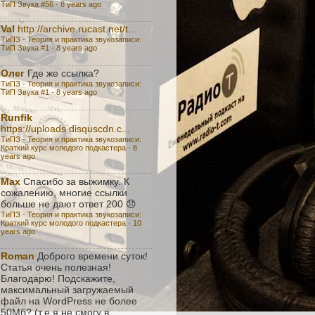
ТиП Звука #56
·
8 years ago
Val
http://archive.rucast.net/t...
ТиПЗ - Теория и практика звукозаписи:
TиП Звука #1
·
8 years ago
Олег
Где же ссылка?
ТиПЗ - Теория и практика звукозаписи:
TиП Звука #1
·
8 years ago
Runfik
https://uploads.disquscdn.c...
ТиПЗ - Теория и практика звукозаписи:
Краткий курс молодого подкастера
·
8
years ago
Max
Спасибо за выжимку. К
сожалению, многие ссылки
больше не дают ответ 200 😞
ТиПЗ - Теория и практика звукозаписи:
Краткий курс молодого подкастера
·
10
years ago
Roman
Доброго времени суток!
Статья очень полезная!
Благодарю! Подскажите,
максимальный загружаемый
файл на WordPress не более
50Мб? (т.е я не смогу в