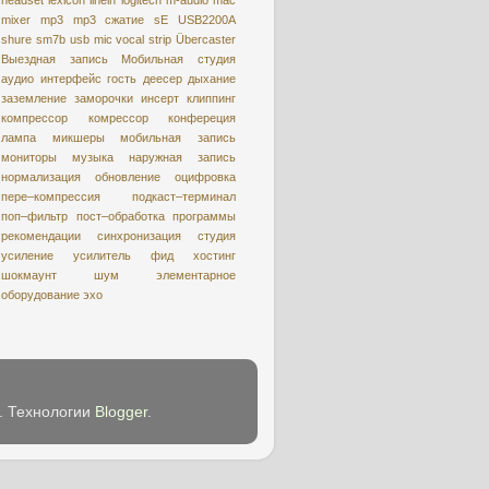
mixer
mp3
mp3 сжатие
sE USB2200A
shure
sm7b
usb mic
vocal strip
Übercaster
Выездная запись
Мобильная студия
аудио интерфейс
гость
деесер
дыхание
заземление
заморочки
инсерт
клиппинг
компрессор
комрессор
конфереция
лампа
микшеры
мобильная запись
мониторы
музыка
наружная запись
нормализация
обновление
оцифровкa
пере–компрессия
подкаст–терминал
поп–фильтр
пост–обработка
программы
рекомендации
синхронизация
студия
усиление
усилитель
фид
хостинг
шокмаунт
шум
элементарное
оборудование
эхо
e. Технологии
Blogger
.