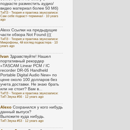
подкасте разместить аудио/
видео материал более 50 Мб)
ТиПЗ - Теория и практика звукозаписи:
Сам себе подкаст–терминал
·
10 years
ago
Alexx
Ссылки на предыдущие
части обзора Not Found:(((
ТиПЗ - Теория и практика звукозаписи:
Микрофоны, 4й взгляд подкастера
·
10
years ago
Ivan
Здравствуйте! Нашел
портативный рекордер
«TASCAM Linear PCM / IC
recorder DR-05 Handheld
Portable Digital Audio New» по
цене около 100 долларов без
учета доставки. Не знаю брать
или не стоит? Вам в...
ТиПЗ - Теория и практика звукозаписи:
ТиП Звука #56
·
12 years ago
Alexo
Сохранился у кого нибудь
данный выпуск?
Выложите куда нибудь.
ТиП Звука #53
·
12 years ago