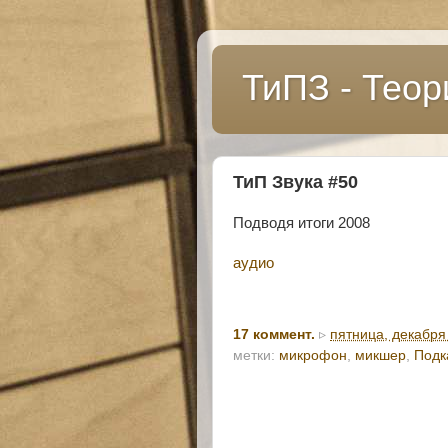
ТиПЗ - Теор
ТиП Звука #50
Подводя итоги 2008
аудио
17 коммент.
▹
пятница, декабря
метки:
микрофон
,
микшер
,
Подк