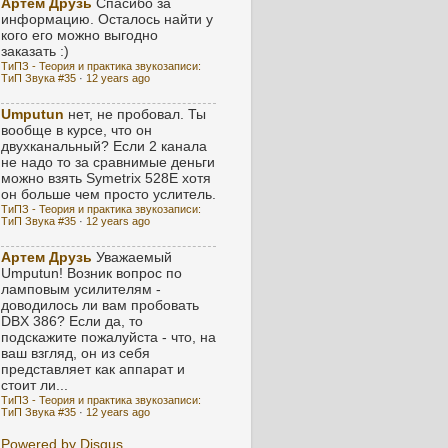
Артем Друзь
Спасибо за
информацию. Осталось найти у
кого его можно выгодно
заказать :)
ТиПЗ - Теория и практика звукозаписи:
ТиП Звука #35
·
12 years ago
Umputun
нет, не пробовал. Ты
вообще в курсе, что он
двухканальный? Если 2 канала
не надо то за сравнимые деньги
можно взять Symetrix 528E хотя
он больше чем просто услитель.
ТиПЗ - Теория и практика звукозаписи:
ТиП Звука #35
·
12 years ago
Артем Друзь
Уважаемый
Umputun! Возник вопрос по
ламповым усилителям -
доводилось ли вам пробовать
DBX 386? Если да, то
подскажите пожалуйста - что, на
ваш взгляд, он из себя
представляет как аппарат и
стоит ли...
ТиПЗ - Теория и практика звукозаписи:
ТиП Звука #35
·
12 years ago
Powered by Disqus