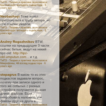
ТиПЗ - Теория и практика звукозаписи:
Краткий курс молодого подкастера
·
5
years ago
Neobachnyi
Тоже хотел
притронуться к труду автора, но
обе ссылки умерли
ТиПЗ - Теория и практика звукозаписи:
Краткий курс молодого подкастера
·
6
years ago
Andrey Rogozhnikov
BTW,
ссылки на предыдущие 3 части
сейчас битые, ведут на некий
tipz-old:
http://tipz-
old.umputun.com...
и т.д.
ТиПЗ - Теория и практика звукозаписи:
Микрофоны, 4й взгляд подкастера
·
6
years ago
stepagrus
В каком то из этих
подкастов задавали вопрос,
почему при записи одного и
того же события с разных
устройств получается разная
длина файлов. Если
попробовать наложить эти
файлы друг на друга в...
ТиПЗ - Теория и практика звукозаписи: