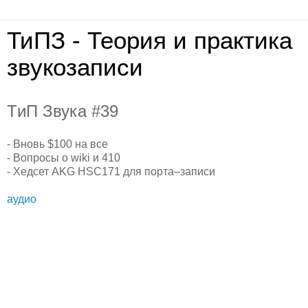
ТиПЗ - Теория и практика
звукозаписи
TиП Звука #39
- Вновь $100 на все
- Вопросы о wiki и 410
- Хедсет AKG HSC171 для порта–записи
аудио