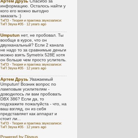
Артем Друзь
Спасибо за
информацию. Осталось найти у
кого его можно выгодно
заказать :)
ТиПЗ - Теория и практика звукозаписи:
ТиП Звука #35
·
12 years ago
Umputun
нет, не пробовал. Ты
вообще в курсе, что он
двухканальный? Если 2 канала
не надо то за сравнимые деньги
можно взять Symetrix 528E хотя
он больше чем просто услитель.
ТиПЗ - Теория и практика звукозаписи:
ТиП Звука #35
·
12 years ago
Артем Друзь
Уважаемый
Umputun! Возник вопрос по
ламповым усилителям -
доводилось ли вам пробовать
DBX 386? Если да, то
подскажите пожалуйста - что, на
ваш взгляд, он из себя
представляет как аппарат и
стоит ли...
ТиПЗ - Теория и практика звукозаписи:
ТиП Звука #35
·
12 years ago
Powered by Disqus