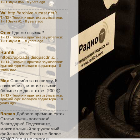
ТиП Звука #56
·
8 years ago
Val
http://archive.rucast.net/t...
ТиПЗ - Теория и практика звукозаписи:
TиП Звука #1
·
8 years ago
Олег
Где же ссылка?
ТиПЗ - Теория и практика звукозаписи:
TиП Звука #1
·
8 years ago
Runfik
https://uploads.disquscdn.c...
ТиПЗ - Теория и практика звукозаписи:
Краткий курс молодого подкастера
·
8
years ago
Max
Спасибо за выжимку. К
сожалению, многие ссылки
больше не дают ответ 200 😞
ТиПЗ - Теория и практика звукозаписи:
Краткий курс молодого подкастера
·
10
years ago
Roman
Доброго времени суток!
Статья очень полезная!
Благодарю! Подскажите,
максимальный загружаемый
файл на WordPress не более
50Мб? (т.е я не смогу в