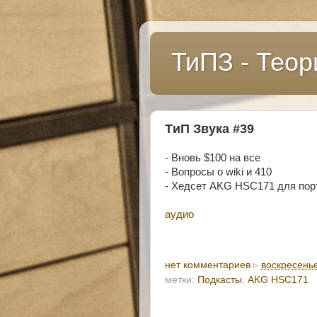
ТиПЗ - Теор
TиП Звука #39
- Вновь $100 на все
- Вопросы о wiki и 410
- Хедсет AKG HSC171 для пор
аудио
нет комментариев
▹
воскресенье
метки:
Подкасты
,
AKG HSC171