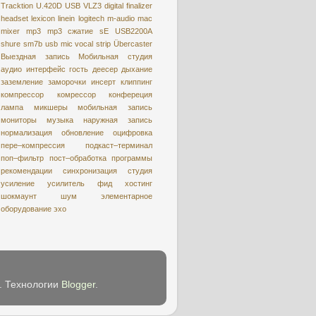
Tracktion
U.420D
USB
VLZ3
digital
finalizer
headset
lexicon
linein
logitech
m-audio
mac
mixer
mp3
mp3 сжатие
sE USB2200A
shure
sm7b
usb mic
vocal strip
Übercaster
Выездная запись
Мобильная студия
аудио интерфейс
гость
деесер
дыхание
заземление
заморочки
инсерт
клиппинг
компрессор
комрессор
конфереция
лампа
микшеры
мобильная запись
мониторы
музыка
наружная запись
нормализация
обновление
оцифровкa
пере–компрессия
подкаст–терминал
поп–фильтр
пост–обработка
программы
рекомендации
синхронизация
студия
усиление
усилитель
фид
хостинг
шокмаунт
шум
элементарное
оборудование
эхо
e. Технологии
Blogger
.