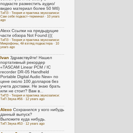
подкасте разместить аудио/
видео материал более 50 Мб)
ТиПЗ - Теория и практика звукозаписи:
Сам себе подкаст–терминал
·
10 years
ago
Alexx
Ссылки на предыдущие
части обзора Not Found:(((
ТиПЗ - Теория и практика звукозаписи:
Микрофоны, 4й взгляд подкастера
·
10
years ago
Ivan
Здравствуйте! Нашел
портативный рекордер
«TASCAM Linear PCM / IC
recorder DR-05 Handheld
Portable Digital Audio New» по
цене около 100 долларов без
учета доставки. Не знаю брать
или не стоит? Вам в...
ТиПЗ - Теория и практика звукозаписи:
ТиП Звука #56
·
12 years ago
Alexo
Сохранился у кого нибудь
данный выпуск?
Выложите куда нибудь.
ТиП Звука #53
·
12 years ago