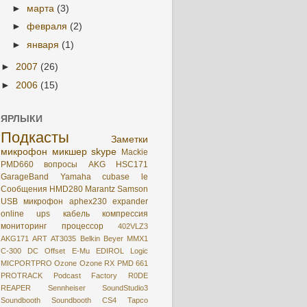
►
марта
(3)
►
февраля
(2)
►
января
(1)
►
2007
(26)
►
2006
(15)
ЯРЛЫКИ
Подкасты
Заметки
микрофон
микшер
skype
Mackie
PMD660
вопросы
AKG HSC171
GarageBand
Yamaha
cubase le
Сообщения
HMD280
Marantz
Samson
USB микрофон
aphex230
expander
online
ups
кабель
компрессия
мониторинг
процессор
402VLZ3
AKG171
ART
AT3035
Belkin
Beyer MMX1
C-300
DC Offset
E-Mu
EDIROL
Logic
MICPORTPRO
Ozone
Ozone RX
PMD 661
PROTRACK
Podcast Factory
R0DE
REAPER
Sennheiser
SoundStudio3
Soundbooth
Soundbooth CS4
Tapco