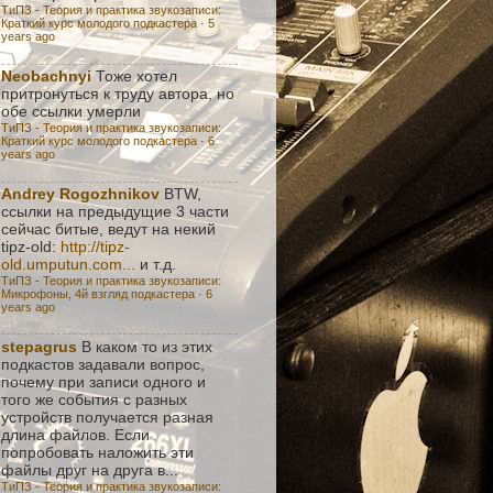
ТиПЗ - Теория и практика звукозаписи:
Краткий курс молодого подкастера
·
5
years ago
Neobachnyi
Тоже хотел
притронуться к труду автора, но
обе ссылки умерли
ТиПЗ - Теория и практика звукозаписи:
Краткий курс молодого подкастера
·
6
years ago
Andrey Rogozhnikov
BTW,
ссылки на предыдущие 3 части
сейчас битые, ведут на некий
tipz-old:
http://tipz-
old.umputun.com...
и т.д.
ТиПЗ - Теория и практика звукозаписи:
Микрофоны, 4й взгляд подкастера
·
6
years ago
stepagrus
В каком то из этих
подкастов задавали вопрос,
почему при записи одного и
того же события с разных
устройств получается разная
длина файлов. Если
попробовать наложить эти
файлы друг на друга в...
ТиПЗ - Теория и практика звукозаписи: