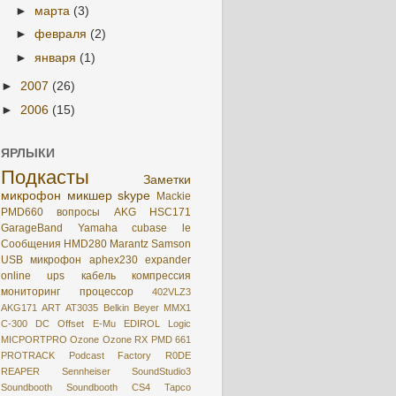
►
марта
(3)
►
февраля
(2)
►
января
(1)
►
2007
(26)
►
2006
(15)
ЯРЛЫКИ
Подкасты
Заметки
микрофон
микшер
skype
Mackie
PMD660
вопросы
AKG HSC171
GarageBand
Yamaha
cubase le
Сообщения
HMD280
Marantz
Samson
USB микрофон
aphex230
expander
online
ups
кабель
компрессия
мониторинг
процессор
402VLZ3
AKG171
ART
AT3035
Belkin
Beyer MMX1
C-300
DC Offset
E-Mu
EDIROL
Logic
MICPORTPRO
Ozone
Ozone RX
PMD 661
PROTRACK
Podcast Factory
R0DE
REAPER
Sennheiser
SoundStudio3
Soundbooth
Soundbooth CS4
Tapco