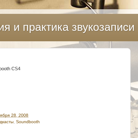
ия и практика звукозаписи
booth CS4
тября 28, 2008
дкасты
,
Soundbooth