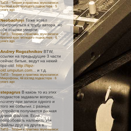
ТиПЗ - Теория и практика звукозаписи:
Краткий курс молодого подкастера
·
5
years ago
Neobachnyi
Тоже хотел
притронуться к труду автора, но
обе ссылки умерли
ТиПЗ - Теория и практика звукозаписи:
Краткий курс молодого подкастера
·
6
years ago
Andrey Rogozhnikov
BTW,
ссылки на предыдущие 3 части
сейчас битые, ведут на некий
tipz-old:
http://tipz-
old.umputun.com...
и т.д.
ТиПЗ - Теория и практика звукозаписи:
Микрофоны, 4й взгляд подкастера
·
6
years ago
stepagrus
В каком то из этих
подкастов задавали вопрос,
почему при записи одного и
того же события с разных
устройств получается разная
длина файлов. Если
попробовать наложить эти
файлы друг на друга в...
ТиПЗ - Теория и практика звукозаписи: