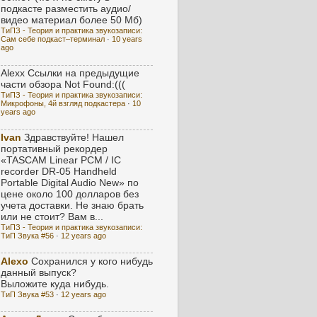
подкасте разместить аудио/
видео материал более 50 Мб)
ТиПЗ - Теория и практика звукозаписи:
Сам себе подкаст–терминал
·
10 years
ago
Alexx
Ссылки на предыдущие
части обзора Not Found:(((
ТиПЗ - Теория и практика звукозаписи:
Микрофоны, 4й взгляд подкастера
·
10
years ago
Ivan
Здравствуйте! Нашел
портативный рекордер
«TASCAM Linear PCM / IC
recorder DR-05 Handheld
Portable Digital Audio New» по
цене около 100 долларов без
учета доставки. Не знаю брать
или не стоит? Вам в...
ТиПЗ - Теория и практика звукозаписи:
ТиП Звука #56
·
12 years ago
Alexo
Сохранился у кого нибудь
данный выпуск?
Выложите куда нибудь.
ТиП Звука #53
·
12 years ago