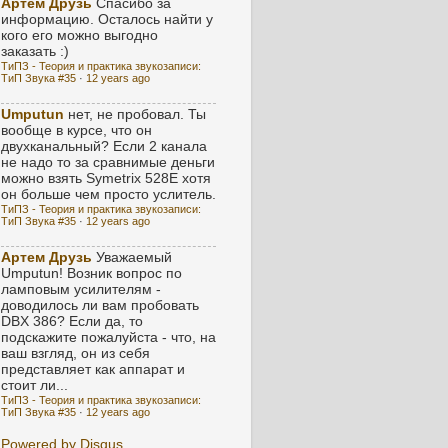
Артем Друзь
Спасибо за
информацию. Осталось найти у
кого его можно выгодно
заказать :)
ТиПЗ - Теория и практика звукозаписи:
ТиП Звука #35
·
12 years ago
Umputun
нет, не пробовал. Ты
вообще в курсе, что он
двухканальный? Если 2 канала
не надо то за сравнимые деньги
можно взять Symetrix 528E хотя
он больше чем просто услитель.
ТиПЗ - Теория и практика звукозаписи:
ТиП Звука #35
·
12 years ago
Артем Друзь
Уважаемый
Umputun! Возник вопрос по
ламповым усилителям -
доводилось ли вам пробовать
DBX 386? Если да, то
подскажите пожалуйста - что, на
ваш взгляд, он из себя
представляет как аппарат и
стоит ли...
ТиПЗ - Теория и практика звукозаписи:
ТиП Звука #35
·
12 years ago
Powered by Disqus