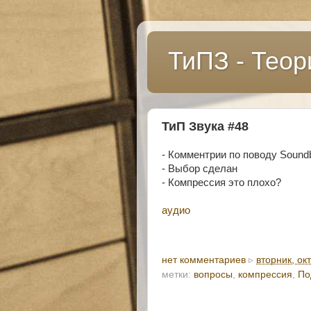
ТиПЗ - Теор
ТиП Звука #48
- Комментрии по поводу Sound
- Выбор сделан
- Компрессия это плохо?
аудио
нет комментариев
▹
вторник, ок
метки:
вопросы
,
компрессия
,
По