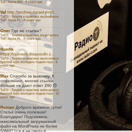
ТиП Звука #56
·
8 years ago
Val
http://archive.rucast.net/t...
ТиПЗ - Теория и практика звукозаписи:
TиП Звука #1
·
8 years ago
Олег
Где же ссылка?
ТиПЗ - Теория и практика звукозаписи:
TиП Звука #1
·
8 years ago
Runfik
https://uploads.disquscdn.c...
ТиПЗ - Теория и практика звукозаписи:
Краткий курс молодого подкастера
·
8
years ago
Max
Спасибо за выжимку. К
сожалению, многие ссылки
больше не дают ответ 200 😞
ТиПЗ - Теория и практика звукозаписи:
Краткий курс молодого подкастера
·
10
years ago
Roman
Доброго времени суток!
Статья очень полезная!
Благодарю! Подскажите,
максимальный загружаемый
файл на WordPress не более
50Мб? (т.е я не смогу в