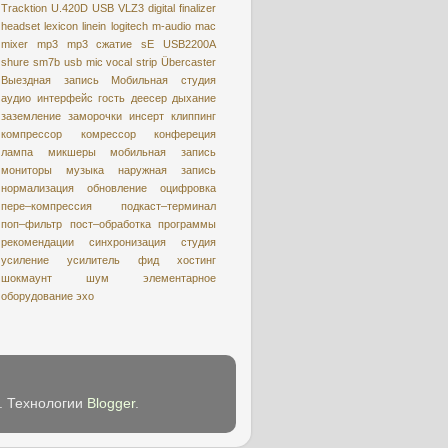
Tracktion
U.420D
USB
VLZ3
digital
finalizer
headset
lexicon
linein
logitech
m-audio
mac
mixer
mp3
mp3 сжатие
sE USB2200A
shure
sm7b
usb mic
vocal strip
Übercaster
Выездная запись
Мобильная студия
аудио интерфейс
гость
деесер
дыхание
заземление
заморочки
инсерт
клиппинг
компрессор
комрессор
конфереция
лампа
микшеры
мобильная запись
мониторы
музыка
наружная запись
нормализация
обновление
оцифровкa
пере–компрессия
подкаст–терминал
поп–фильтр
пост–обработка
программы
рекомендации
синхронизация
студия
усиление
усилитель
фид
хостинг
шокмаунт
шум
элементарное
оборудование
эхо
e. Технологии
Blogger
.