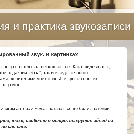
ия и практика звукозаписи
ированный звук. В картинках
т вопрос всплывал несколько раз. Как в виде явного,
ой редакции типза", так и в виде неявного -
ами-любителями моих просьб и просьб прочих
 погромче.
 многим авторам может показаться до боли знакомой:
ряю, тихо, особенно в метро, выкрутив айпод на
 не слышно."