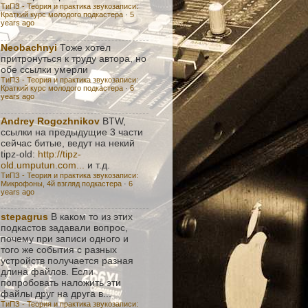
ТиПЗ - Теория и практика звукозаписи:
Краткий курс молодого подкастера
·
5
years ago
Neobachnyi
Тоже хотел
притронуться к труду автора, но
обе ссылки умерли
ТиПЗ - Теория и практика звукозаписи:
Краткий курс молодого подкастера
·
6
years ago
Andrey Rogozhnikov
BTW,
ссылки на предыдущие 3 части
сейчас битые, ведут на некий
tipz-old:
http://tipz-
old.umputun.com...
и т.д.
ТиПЗ - Теория и практика звукозаписи:
Микрофоны, 4й взгляд подкастера
·
6
years ago
stepagrus
В каком то из этих
подкастов задавали вопрос,
почему при записи одного и
того же события с разных
устройств получается разная
длина файлов. Если
попробовать наложить эти
файлы друг на друга в...
ТиПЗ - Теория и практика звукозаписи: