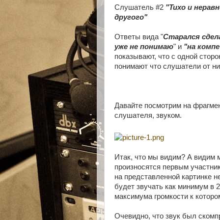
Слушатель #2
"Тихо и нерав
другого"
Ответы вида "
Старался сдела
уже не понимаю
" и
"на комп
показывают, что с одной сторо
понимают что слушатели от ни
Давайте посмотрим на фрагмен
слушателя, звуком.
Итак, что мы видим? А видим м
произносятся первым участник
на представленной картинке не
будет звучать как минимум в 2
максимума громкости к которо
Очевидно, что звук был скомп