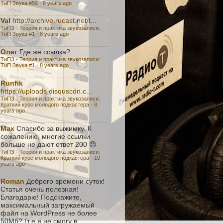
ТиП Звука #56
·
8 years ago
Val
http://archive.rucast.net/t...
ТиПЗ - Теория и практика звукозаписи:
TиП Звука #1
·
8 years ago
Олег
Где же ссылка?
ТиПЗ - Теория и практика звукозаписи:
TиП Звука #1
·
8 years ago
Runfik
https://uploads.disquscdn.c...
ТиПЗ - Теория и практика звукозаписи:
Краткий курс молодого подкастера
·
8
years ago
Max
Спасибо за выжимку. К
сожалению, многие ссылки
больше не дают ответ 200 😞
ТиПЗ - Теория и практика звукозаписи:
Краткий курс молодого подкастера
·
10
years ago
Roman
Доброго времени суток!
Статья очень полезная!
Благодарю! Подскажите,
максимальный загружаемый
файл на WordPress не более
50Мб? (т.е я не смогу в