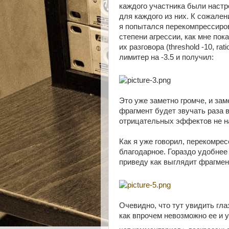
каждого участника были настр
для каждого из них. К сожале
я попытался перекомпрессиро
степени агрессии, как мне по
их разговора (threshold -10, rat
лимитер на -3.5 и получил:
Это уже заметно громче, и зам
фрагмент будет звучать раза в
отрицательных эффектов не н
Как я уже говорил, перекомре
благодарное. Гораздо удобнее
приведу как выглядит фрагмент
Очевидно, что тут увидить гл
как впрочем невозможно ее и 