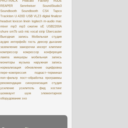
PROTRACK
Podcast Factory
R0DE
REAPER
Sennheiser
SoundStudio3
Soundbooth
Soundbooth CS4
Tapco
Tracktion
U.420D
USB
VLZ3
digital
finalizer
headset
lexicon
linein
logitech
m-audio
mac
mixer
mp3
mp3 сжатие
sE USB2200A
shure
sm7b
usb mic
vocal strip
Übercaster
Выездная запись
Мобильная студия
аудио интерфейс
гость
деесер
дыхание
заземление
заморочки
инсерт
клиппинг
компрессор
комрессор
конфереция
лампа
микшеры
мобильная запись
мониторы
музыка
наружная запись
нормализация
обновление
оцифровкa
пере–компрессия
подкаст–терминал
поп–фильтр
пост–обработка
программы
рекомендации
синхронизация
студия
усиление
усилитель
фид
хостинг
шокмаунт
шум
элементарное
оборудование
эхо