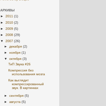
АРХИВЫ
►
2011
(1)
►
2010
(2)
►
2009
(5)
►
2008
(29)
▼
2007
(26)
►
декабря
(2)
►
ноября
(1)
▼
октября
(3)
ТиП Звука #26
Компрессия без
использования мозга
Как выглядит
компрессированный
звук. В картинках
►
сентября
(5)
►
августа
(5)