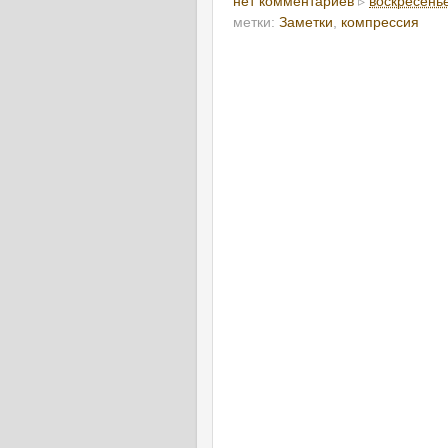
нет комментариев
▹
воскресенье
метки:
Заметки
,
компрессия