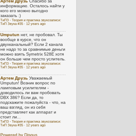
Артем Друзь
Спасибо за
информацию. Осталось найти у
кого его можно выгодно
заказать :)
ТиПЗ - Теория и практика звукозаписи:
ТиП Звука #35
·
12 years ago
Umputun
нет, не пробовал. Ты
вообще в курсе, что он
двухканальный? Если 2 канала
не надо то за сравнимые деньги
можно взять Symetrix 528E хотя
он больше чем просто услитель.
ТиПЗ - Теория и практика звукозаписи:
ТиП Звука #35
·
12 years ago
Артем Друзь
Уважаемый
Umputun! Возник вопрос по
ламповым усилителям -
доводилось ли вам пробовать
DBX 386? Если да, то
подскажите пожалуйста - что, на
ваш взгляд, он из себя
представляет как аппарат и
стоит ли...
ТиПЗ - Теория и практика звукозаписи:
ТиП Звука #35
·
12 years ago
Powered by Disqus