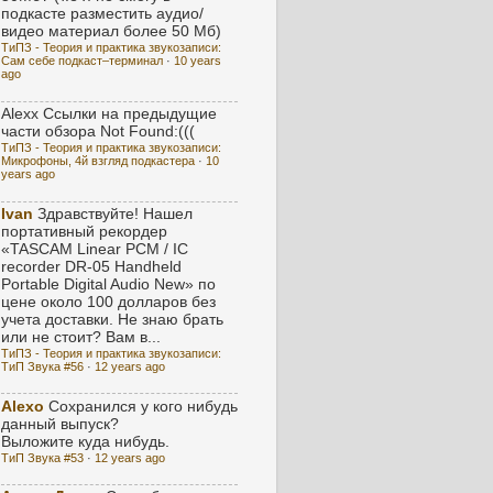
подкасте разместить аудио/
видео материал более 50 Мб)
ТиПЗ - Теория и практика звукозаписи:
Сам себе подкаст–терминал
·
10 years
ago
Alexx
Ссылки на предыдущие
части обзора Not Found:(((
ТиПЗ - Теория и практика звукозаписи:
Микрофоны, 4й взгляд подкастера
·
10
years ago
Ivan
Здравствуйте! Нашел
портативный рекордер
«TASCAM Linear PCM / IC
recorder DR-05 Handheld
Portable Digital Audio New» по
цене около 100 долларов без
учета доставки. Не знаю брать
или не стоит? Вам в...
ТиПЗ - Теория и практика звукозаписи:
ТиП Звука #56
·
12 years ago
Alexo
Сохранился у кого нибудь
данный выпуск?
Выложите куда нибудь.
ТиП Звука #53
·
12 years ago