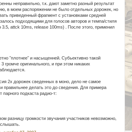
оенны неправильно, т.к. дают заметно разный результат
нию, в моем распоряжении не было отдельных дорожек, но
вать приведенный фрагмент с установками средней
казалось подходящими для голосов авторов и темпа/стиля
io 3.5, attck 10ms, release 100ms) . После этого, применил
етно "плотнее" и насыщенней. Субьективно такой
 3 громче оригинального, и при этом никаких
аблюдается.
ссия 2х дорожек сведенных в моно, дело не самое
 и правильнее делать это до сведения. Для примера
 парного подкаста радио-т:
азом разницу громкости звучания участников невозможно,
услышать.