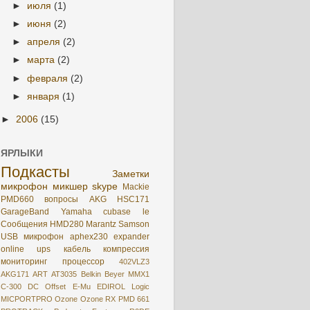
►
июля
(1)
►
июня
(2)
►
апреля
(2)
►
марта
(2)
►
февраля
(2)
►
января
(1)
►
2006
(15)
ЯРЛЫКИ
Подкасты
Заметки
микрофон
микшер
skype
Mackie
PMD660
вопросы
AKG HSC171
GarageBand
Yamaha
cubase le
Сообщения
HMD280
Marantz
Samson
USB микрофон
aphex230
expander
online
ups
кабель
компрессия
мониторинг
процессор
402VLZ3
AKG171
ART
AT3035
Belkin
Beyer MMX1
C-300
DC Offset
E-Mu
EDIROL
Logic
MICPORTPRO
Ozone
Ozone RX
PMD 661