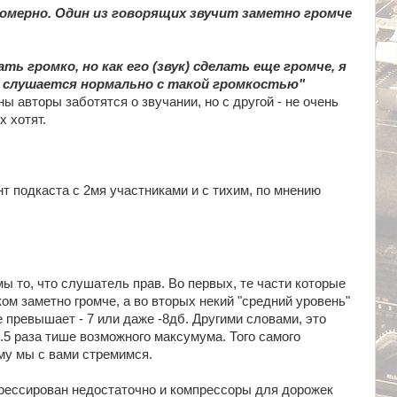
номерно. Один из говорящих звучит заметно громче
ть громко, но как его (звук) сделать еще громче, я
е слушается нормально с такой громкостью"
ны авторы заботятся о звучании, но с другой - не очень
х хотят.
т подкаста с 2мя участниками и с тихим, по мнению
ы то, что слушатель прав. Во первых, те части которые
ом заметно громче, а во вторых некий "средний уровень"
 превышает - 7 или даже -8дб. Другими словами, это
.5 раза тише возможного максумума. Того самого
му мы с вами стремимся.
рессирован недостаточно и компрессоры для дорожек