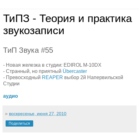
ТиПЗ - Теория и практика
звукозаписи
ТиП Звука #55
- Новая железка в студии: EDIROL M-10DX
- Странный, но приятный
Übercaster
- Превосходный
REAPER
выбор 2й Напервильской
Студии
аудио
▹
воскресенье, июня 27, 2010
Поделиться