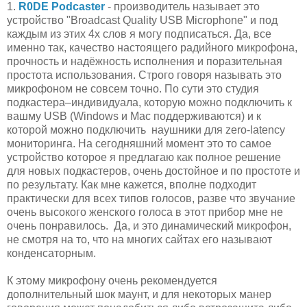
1.
R0DE Podcaster
- производитель называет это
устройство "Broadcast Quality USB Microphone" и под
каждым из этих 4х слов я могу подписаться. Да, все
именно так, качество настоящего радийного микрофона,
прочность и надёжность исполнения и поразительная
простота использования. Строго говоря называть это
микрофоном не совсем точно. По сути это студия
подкастера–индивидуала, которую можно подключить к
вашму USB (Windows и Mac поддерживаются) и к
которой можно подключить наушники для zero-latency
мониторинга. На сегодняшний момент это то самое
устройство которое я предлагаю как полное решение
для новых подкастеров, очень достойное и по простоте и
по результату. Как мне кажется, вполне подходит
практически для всех типов голосов, разве что звучание
очень высокого женского голоса в этот прибор мне не
очень понравилось. Да, и это динамический микрофон,
не смотря на то, что на многих сайтах его называют
конденсаторным.
К этому микрофону очень рекомендуется
дополнительный шок маунт, и для некоторых манер