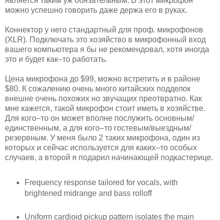
является таким уж обязательным. В этот микрофон
можно успешно говорить даже держа его в руках.
Коннектор у него стандартный для проф. микрофонов
(XLR). Подключать это хозяйство в микрофонный вход
вашего компьютера я бы не рекомендовал, хотя иногда
это и будет как–то работать.
Цена микрофона до $99, можно встретить и в районе
$80. К сожалению очень много китайских подделок
внешне очень похожих но звучащих преотвратно. Как
мне кажется, такой микрофон стоит иметь в хозяйстве.
Для кого–то он может вполне послужить основным/
единственным, а для кого–то гостевым/выездным/
резервным. У меня было 2 таких микрофона, один из
которых и сейчас используется для каких–то особых
случаев, а второй я подарил начинающей подкастерице.
Frequency response tailored for vocals, with
brightened midrange and bass rolloff
Uniform cardioid pickup pattern isolates the main