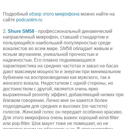
Подробный
обзор этого микрофона
можно найти на
сайте
podcastim.ru
2.
Shure SM58
- профессиональный динамический
направленный микрофон, ставший стандартом и
пользующийся наибольшей популярностью среди
вокалистов во всем мире. SM58 обладает живым и
ясным звучанием, уникальной прочностью и
надежностью. Его плавно поднимающаяся
характеристика на средних частотах и завал на басах
дают максимум мощности и энергии при минимальном
бубнении на воспроизведении как мужского, так и
женского вокала. Недостатком с одной стороны, но
достоинством с другой, является очень ярко
выраженный proximty эффект, добавляющий низких при
близком говорении. Лично мне он кажется более
подходящим для средних и высоких (по частоте)
голосов. Женский голос он передает особенно красиво.
Для этого микрофона очень важен хороший wind-filter
или pop-filter. Шок маунт тоже не помешает, но не