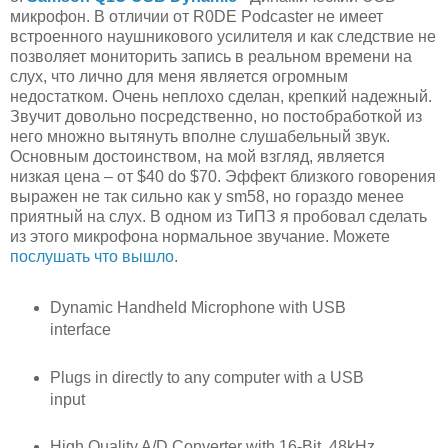
микрофон. В отличии от R0DE Podcaster не имеет
встроенного наушникового усилителя и как следствие не
позволяет мониторить запись в реальном времени на
слух, что лично для меня является огромным
недостатком. Очень неплохо сделан, крепкий надежный.
Звучит довольно посредственно, но постобработкой из
него множно вытянуть вполне слушабельный звук.
Основным достоинством, на мой взгляд, является
низкая цена – от $40 do $70. Эффект близкого говорения
выражен не так сильно как у sm58, но гораздо менее
приятный на слух. В одном из ТиПЗ я пробовал сделать
из этого микрофона нормальное звучание. Можете
послушать что вышло
.
Dynamic Handheld Microphone with USB
interface
Plugs in directly to any computer with a USB
input
High Quality A/D Converter with 16-Bit, 48kHz