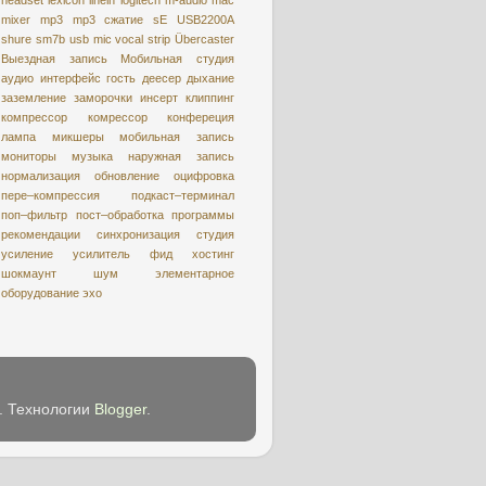
mixer
mp3
mp3 сжатие
sE USB2200A
shure
sm7b
usb mic
vocal strip
Übercaster
Выездная запись
Мобильная студия
аудио интерфейс
гость
деесер
дыхание
заземление
заморочки
инсерт
клиппинг
компрессор
комрессор
конфереция
лампа
микшеры
мобильная запись
мониторы
музыка
наружная запись
нормализация
обновление
оцифровкa
пере–компрессия
подкаст–терминал
поп–фильтр
пост–обработка
программы
рекомендации
синхронизация
студия
усиление
усилитель
фид
хостинг
шокмаунт
шум
элементарное
оборудование
эхо
e. Технологии
Blogger
.