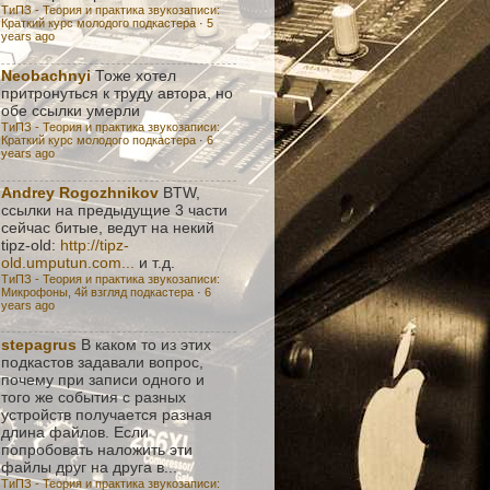
ТиПЗ - Теория и практика звукозаписи:
Краткий курс молодого подкастера
·
5
years ago
Neobachnyi
Тоже хотел
притронуться к труду автора, но
обе ссылки умерли
ТиПЗ - Теория и практика звукозаписи:
Краткий курс молодого подкастера
·
6
years ago
Andrey Rogozhnikov
BTW,
ссылки на предыдущие 3 части
сейчас битые, ведут на некий
tipz-old:
http://tipz-
old.umputun.com...
и т.д.
ТиПЗ - Теория и практика звукозаписи:
Микрофоны, 4й взгляд подкастера
·
6
years ago
stepagrus
В каком то из этих
подкастов задавали вопрос,
почему при записи одного и
того же события с разных
устройств получается разная
длина файлов. Если
попробовать наложить эти
файлы друг на друга в...
ТиПЗ - Теория и практика звукозаписи: