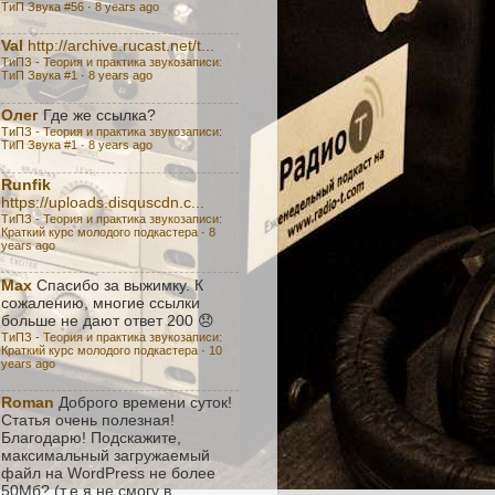
ТиП Звука #56
·
8 years ago
Val
http://archive.rucast.net/t...
ТиПЗ - Теория и практика звукозаписи:
TиП Звука #1
·
8 years ago
Олег
Где же ссылка?
ТиПЗ - Теория и практика звукозаписи:
TиП Звука #1
·
8 years ago
Runfik
https://uploads.disquscdn.c...
ТиПЗ - Теория и практика звукозаписи:
Краткий курс молодого подкастера
·
8
years ago
Max
Спасибо за выжимку. К
сожалению, многие ссылки
больше не дают ответ 200 😞
ТиПЗ - Теория и практика звукозаписи:
Краткий курс молодого подкастера
·
10
years ago
Roman
Доброго времени суток!
Статья очень полезная!
Благодарю! Подскажите,
максимальный загружаемый
файл на WordPress не более
50Мб? (т.е я не смогу в