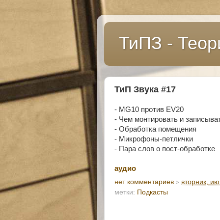
ТиПЗ - Теор
ТиП Звука #17
- MG10 против EV20
- Чем монтировать и записыва
- Обработка помещения
- Микрофоны-петлички
- Пара слов о пост-обработке
аудио
нет комментариев
▹
вторник, ию
метки:
Подкасты