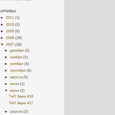
АРХИВЫ
►
2011
(1)
►
2010
(2)
►
2009
(5)
►
2008
(29)
▼
2007
(26)
►
декабря
(2)
►
ноября
(1)
►
октября
(3)
►
сентября
(5)
►
августа
(5)
►
июля
(1)
▼
июня
(2)
TиП Звука #18
ТиП Звука #17
►
апреля
(2)