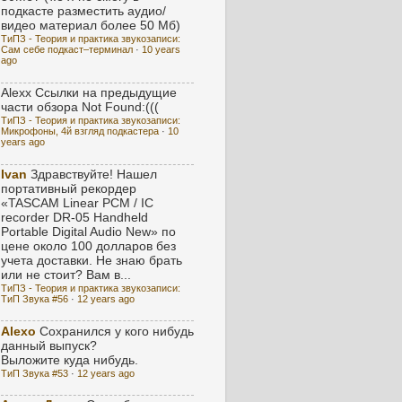
подкасте разместить аудио/
видео материал более 50 Мб)
ТиПЗ - Теория и практика звукозаписи:
Сам себе подкаст–терминал
·
10 years
ago
Alexx
Ссылки на предыдущие
части обзора Not Found:(((
ТиПЗ - Теория и практика звукозаписи:
Микрофоны, 4й взгляд подкастера
·
10
years ago
Ivan
Здравствуйте! Нашел
портативный рекордер
«TASCAM Linear PCM / IC
recorder DR-05 Handheld
Portable Digital Audio New» по
цене около 100 долларов без
учета доставки. Не знаю брать
или не стоит? Вам в...
ТиПЗ - Теория и практика звукозаписи:
ТиП Звука #56
·
12 years ago
Alexo
Сохранился у кого нибудь
данный выпуск?
Выложите куда нибудь.
ТиП Звука #53
·
12 years ago