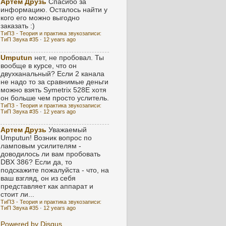
Артем Друзь
Спасибо за
информацию. Осталось найти у
кого его можно выгодно
заказать :)
ТиПЗ - Теория и практика звукозаписи:
ТиП Звука #35
·
12 years ago
Umputun
нет, не пробовал. Ты
вообще в курсе, что он
двухканальный? Если 2 канала
не надо то за сравнимые деньги
можно взять Symetrix 528E хотя
он больше чем просто услитель.
ТиПЗ - Теория и практика звукозаписи:
ТиП Звука #35
·
12 years ago
Артем Друзь
Уважаемый
Umputun! Возник вопрос по
ламповым усилителям -
доводилось ли вам пробовать
DBX 386? Если да, то
подскажите пожалуйста - что, на
ваш взгляд, он из себя
представляет как аппарат и
стоит ли...
ТиПЗ - Теория и практика звукозаписи:
ТиП Звука #35
·
12 years ago
Powered by Disqus