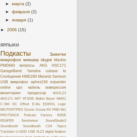
►
марта
(2)
►
февраля
(2)
►
января
(1)
►
2006
(15)
ЯРЛЫКИ
Подкасты
Заметки
микрофон
микшер
skype
Mackie
PMD660
вопросы
AKG HSC171
GarageBand
Yamaha
cubase le
Сообщения
HMD280
Marantz
Samson
USB микрофон
aphex230
expander
online
ups
кабель
компрессия
мониторинг
процессор
402VLZ3
AKG171
ART
AT3035
Belkin
Beyer MMX1
C-300
DC Offset
E-Mu
EDIROL
Logic
MICPORTPRO
Ozone
Ozone RX
PMD 661
PROTRACK
Podcast Factory
R0DE
REAPER
Sennheiser
SoundStudio3
Soundbooth
Soundbooth CS4
Tapco
Tracktion
U.420D
USB
VLZ3
digital
finalizer
headset
lexicon
linein
logitech
m-audio
mac