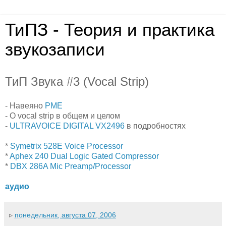
ТиПЗ - Теория и практика
звукозаписи
ТиП Звука #3 (Vocal Strip)
- Навеяно
PME
- О vocal strip в общем и целом
-
ULTRAVOICE DIGITAL VX2496
в подробностях
*
Symetrix 528E Voice Processor
*
Aphex 240 Dual Logic Gated Compressor
*
DBX 286A Mic Preamp/Processor
аудио
▹
понедельник, августа 07, 2006